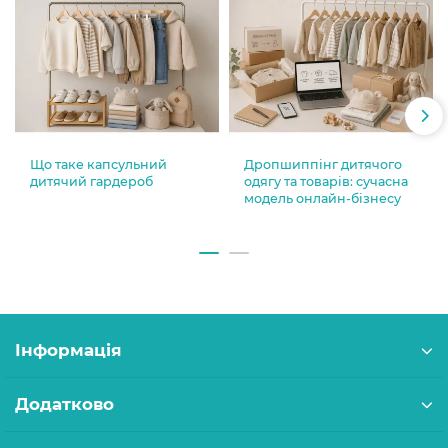
Що таке капсульний
Дропшиппінг дитячого
дитячий гардероб
одягу та товарів: сучасна
модель онлайн-бізнесу
Інформація
Додатково