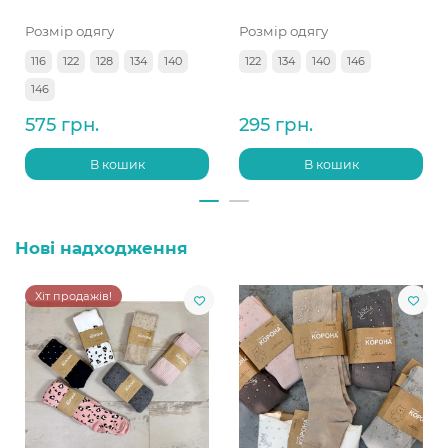
Розмір одягу
Розмір одягу
116
122
128
134
140
122
134
140
146
146
575 грн.
295 грн.
В кошик
В кошик
Нові надходження
Хіт продажів!