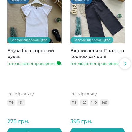
Новинка
Новинка
Власне виробництво
Власне виробництво
Блуза біла короткий
Відшивається. Палаццо
рукав
костюмка чорні
Готово до відправлення
Готово до відправлення
Розмір одягу
Розмір одягу
116
134
116
122
140
146
275 грн.
395 грн.