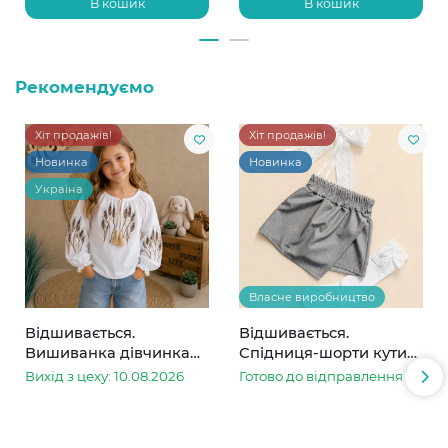
В кошик
В кошик
Рекомендуємо
Хіт продажів!
Хіт продажів!
Новинка
Новинка
Україна
Власне виробництво
Відшивається.
Відшивається.
Вишиванка дівчинка
Спідниця-шорти кутик
колоски
сіра в смужку
Вихід з цеху: 10.08.2026
Готово до відправлення