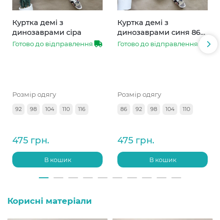
Куртка демі з
Куртка демі з
динозаврами сіра
динозаврами синя 86-
110
Готово до відправлення
Готово до відправлення
Розмір одягу
Розмір одягу
92
98
104
110
116
86
92
98
104
110
475 грн.
475 грн.
В кошик
В кошик
Корисні матеріали