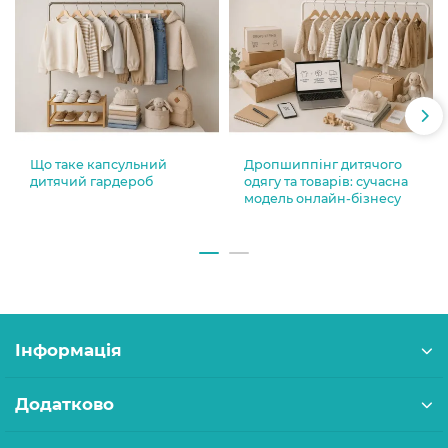
Що таке капсульний
Дропшиппінг дитячого
дитячий гардероб
одягу та товарів: сучасна
модель онлайн-бізнесу
Інформація
Додатково