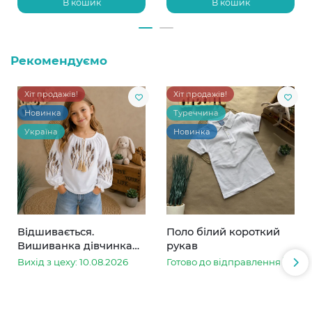
В кошик
В кошик
Рекомендуємо
Хіт продажів!
Хіт продажів!
Новинка
Туреччина
Україна
Новинка
Відшивається.
Поло білий короткий
Вишиванка дівчинка
рукав
колоски
Вихід з цеху: 10.08.2026
Готово до відправлення