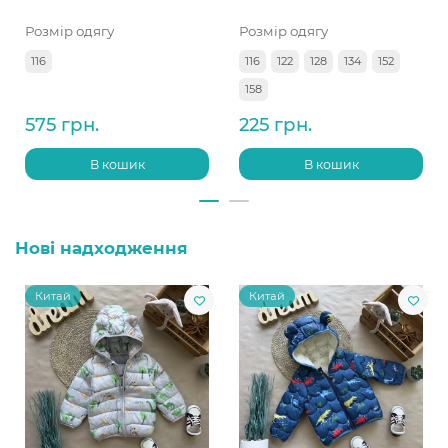
Розмір одягу
Розмір одягу
116
116
122
128
134
152
158
575 грн.
225 грн.
В кошик
В кошик
Нові надходження
Китай
Китай