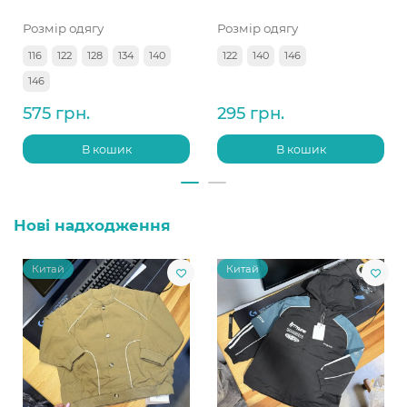
Розмір одягу
Розмір одягу
116
122
128
134
140
122
140
146
146
575 грн.
295 грн.
В кошик
В кошик
Нові надходження
Китай
Китай