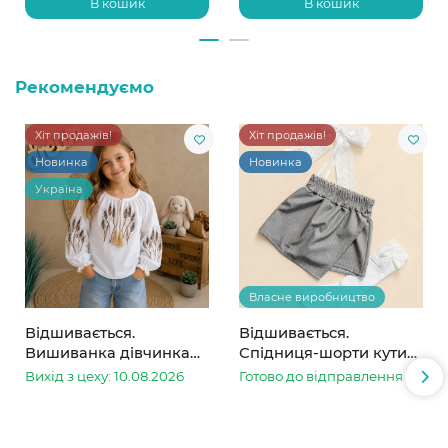
В кошик
В кошик
Рекомендуємо
Хіт продажів!
Хіт продажів!
Новинка
Новинка
Україна
Власне виробництво
Відшивається.
Відшивається.
Вишиванка дівчинка
Спідниця-шорти кутик
колоски
сіра в смужку
Вихід з цеху: 10.08.2026
Готово до відправлення