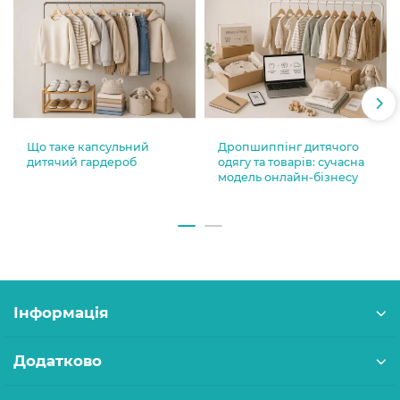
Що таке капсульний
Дропшиппінг дитячого
дитячий гардероб
одягу та товарів: сучасна
модель онлайн-бізнесу
Інформація
Додатково