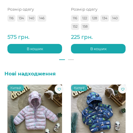
Розмір одягу
Розмір одягу
116
134
140
146
116
122
128
134
140
152
158
575 грн.
225 грн.
В кошик
В кошик
Нові надходження
Китай
Китай