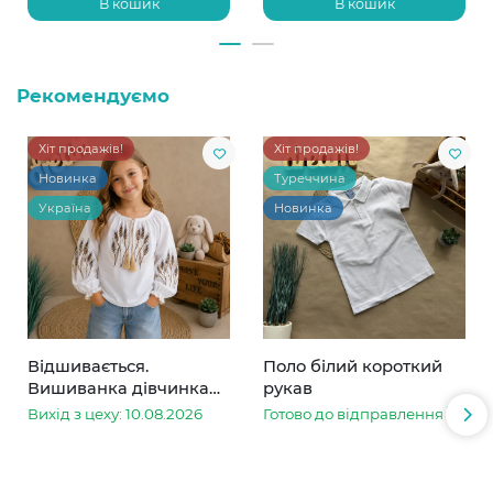
В кошик
В кошик
Рекомендуємо
Хіт продажів!
Хіт продажів!
Новинка
Туреччина
Україна
Новинка
Відшивається.
Поло білий короткий
Вишиванка дівчинка
рукав
колоски
Вихід з цеху: 10.08.2026
Готово до відправлення