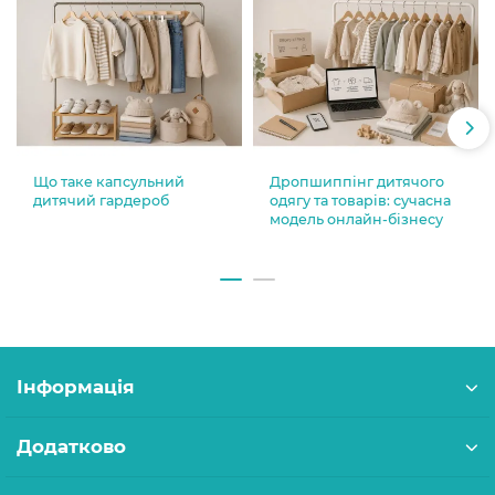
Що таке капсульний
Дропшиппінг дитячого
дитячий гардероб
одягу та товарів: сучасна
модель онлайн-бізнесу
Інформація
Додатково