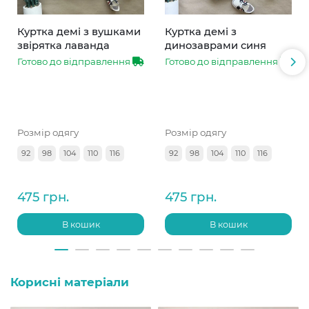
Куртка демі з вушками
Куртка демі з
звірятка лаванда
динозаврами синя
Готово до відправлення
Готово до відправлення
Розмір одягу
Розмір одягу
92
98
104
110
116
92
98
104
110
116
475 грн.
475 грн.
В кошик
В кошик
Корисні матеріали