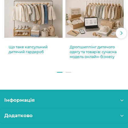
Що таке капсульний
Дропшиппінг дитячого
дитячий гардероб
одягу та товарів: сучасна
модель онлайн-бізнесу
Інформація
Додатково