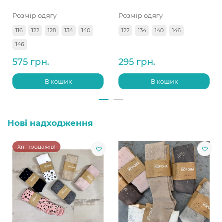
Розмір одягу
Розмір одягу
116
122
128
134
140
122
134
140
146
146
575 грн.
295 грн.
В кошик
В кошик
Нові надходження
Хіт продажів!