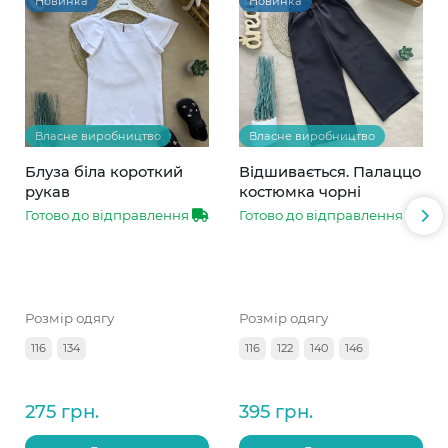
Новинка
Новинка
Власне виробництво
Власне виробництво
Блуза біла короткий
Відшивається. Палаццо
рукав
костюмка чорні
Готово до відправлення
Готово до відправлення
Розмір одягу
Розмір одягу
116
134
116
122
140
146
275 грн.
395 грн.