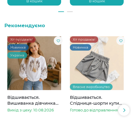
В кошик
В кошик
Рекомендуємо
Хіт продажів!
Хіт продажів!
Новинка
Новинка
Україна
Власне виробництво
Відшивається.
Відшивається.
Вишиванка дівчинка
Спідниця-шорти кутик
колоски
сіра в смужку
Вихід з цеху: 10.08.2026
Готово до відправлення