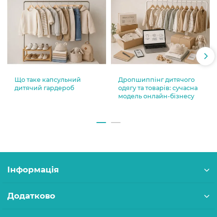
Що таке капсульний
Дропшиппінг дитячого
дитячий гардероб
одягу та товарів: сучасна
модель онлайн-бізнесу
Інформація
Додатково