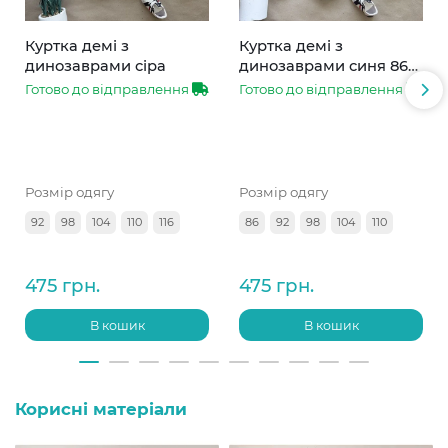
Куртка демі з
Куртка демі з
динозаврами сіра
динозаврами синя 86-
110
Готово до відправлення
Готово до відправлення
Розмір одягу
Розмір одягу
92
98
104
110
116
86
92
98
104
110
475 грн.
475 грн.
В кошик
В кошик
Корисні матеріали