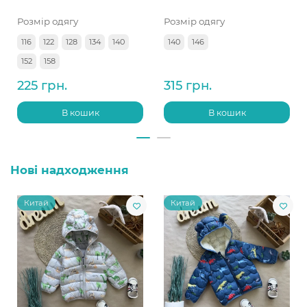
Розмір одягу
Розмір одягу
116
122
128
134
140
140
146
152
158
225 грн.
315 грн.
В кошик
В кошик
Нові надходження
Китай
Китай