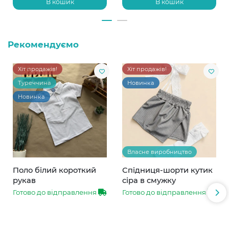
В кошик
В кошик
Рекомендуємо
Хіт продажів!
Хіт продажів!
Туреччина
Новинка
Новинка
Власне виробництво
Поло білий короткий
Спідниця-шорти кутик
рукав
сіра в смужку
Готово до відправлення
Готово до відправлення