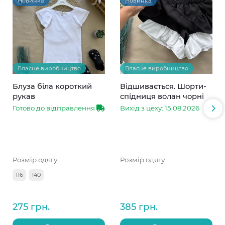
Новинка
Новинка
Власне виробництво
Власне виробництво
Блуза біла короткий
Відшивається. Шорти-
рукав
спідниця волан чорні
Готово до відправлення
Вихід з цеху: 15.08.2026
Розмір одягу
Розмір одягу
116
140
275 грн.
385 грн.