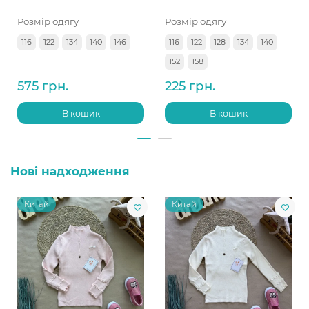
Розмір одягу
Розмір одягу
116
122
134
140
146
116
122
128
134
140
152
158
575 грн.
225 грн.
В кошик
В кошик
Нові надходження
Китай
Китай