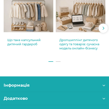
Що таке капсульний
Дропшиппінг дитячого
дитячий гардероб
одягу та товарів: сучасна
модель онлайн-бізнесу
Інформація
Додатково