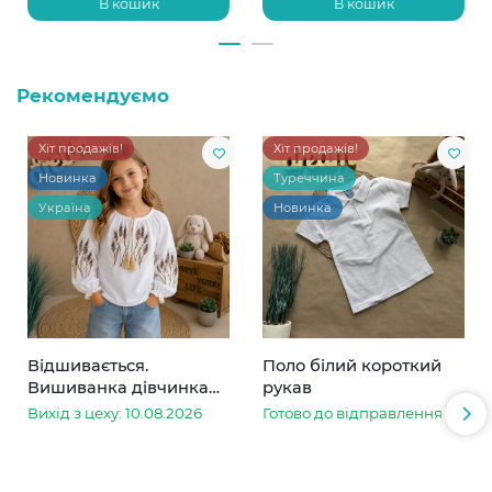
В кошик
В кошик
Рекомендуємо
Хіт продажів!
Хіт продажів!
Новинка
Туреччина
Україна
Новинка
Відшивається.
Поло білий короткий
Вишиванка дівчинка
рукав
колоски
Вихід з цеху: 10.08.2026
Готово до відправлення