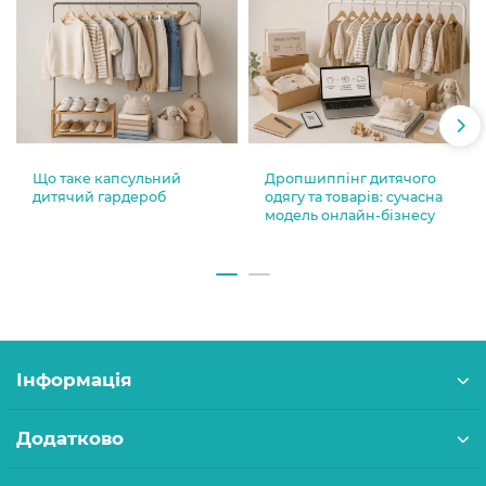
Що таке капсульний
Дропшиппінг дитячого
дитячий гардероб
одягу та товарів: сучасна
модель онлайн-бізнесу
Інформація
Додатково