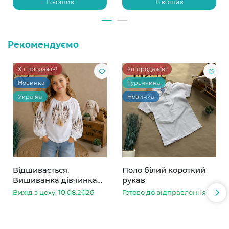
В кошик
В кошик
Рекомендуємо
Хіт продажів!
Хіт продажів!
Новинка
Туреччина
Україна
Новинка
Відшивається.
Поло білий короткий
Вишиванка дівчинка
рукав
колоски
Вихід з цеху: 10.08.2026
Готово до відправлення