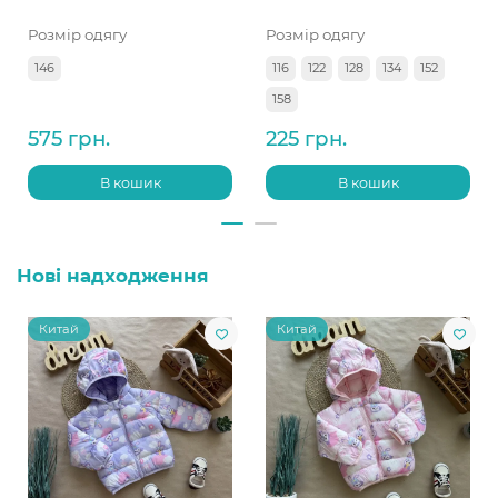
Розмір одягу
Розмір одягу
146
116
122
128
134
152
158
575 грн.
225 грн.
В кошик
В кошик
Нові надходження
Китай
Китай