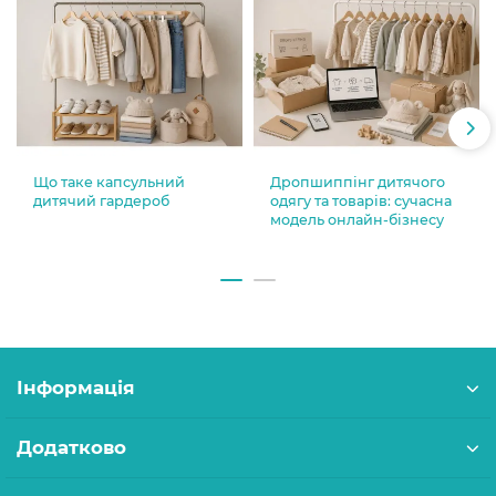
Що таке капсульний
Дропшиппінг дитячого
дитячий гардероб
одягу та товарів: сучасна
модель онлайн-бізнесу
Інформація
Додатково