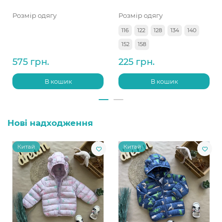
Розмір одягу
Розмір одягу
116
122
128
134
140
152
158
575 грн.
225 грн.
В кошик
В кошик
Нові надходження
Китай
Китай