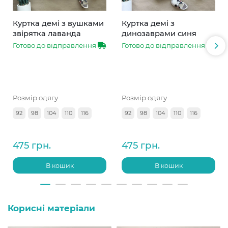
Куртка демі з вушками
Куртка демі з
звірятка лаванда
динозаврами синя
Готово до відправлення
Готово до відправлення
Розмір одягу
Розмір одягу
92
98
104
110
116
92
98
104
110
116
475 грн.
475 грн.
В кошик
В кошик
Корисні матеріали