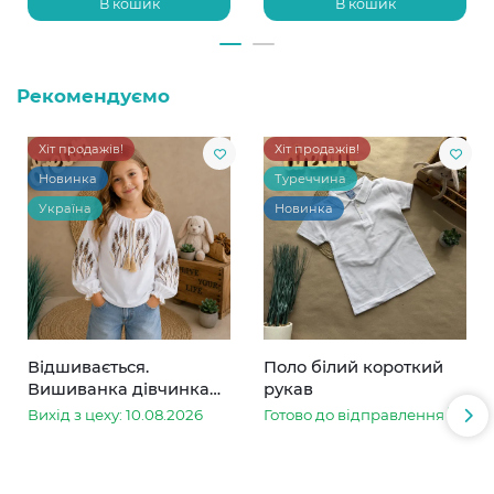
В кошик
В кошик
Рекомендуємо
Хіт продажів!
Хіт продажів!
Новинка
Туреччина
Україна
Новинка
Відшивається.
Поло білий короткий
Вишиванка дівчинка
рукав
колоски
Вихід з цеху: 10.08.2026
Готово до відправлення