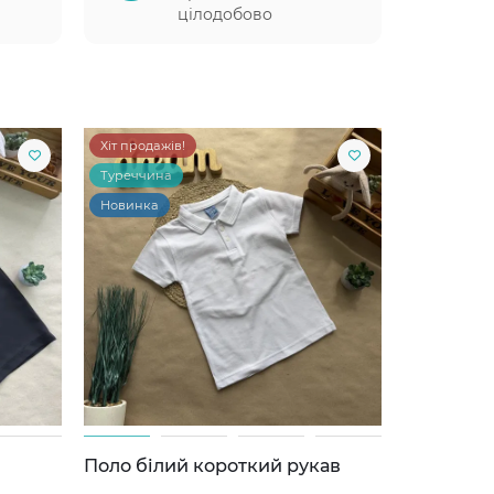
цілодобово
Хіт продажів!
Туреччина
Новинка
Поло білий короткий рукав