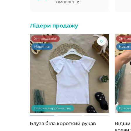
замовлення
Лідери продажу
Хіт продажів!
Хіт пр
Новинка
Новин
Власне виробництво
Власн
Блуза біла короткий рукав
Відши
волан 