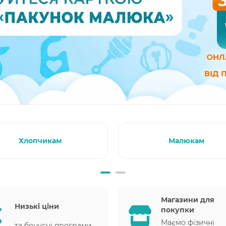
Хлопчикам
Малюкам
Магазини для
Низькі ціни
покупки
Маємо фізичні
та бонусні програми