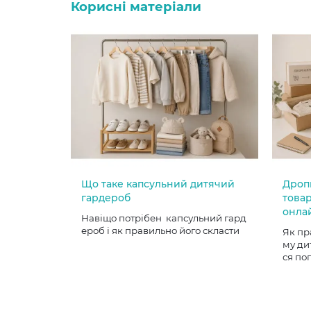
Корисні матеріали
Що таке капсульний дитячий
Дроп
гардероб
товар
онла
Навіщо потрібен капсульний гард
ероб і як правильно його скласти
Як пр
му ди
ся по