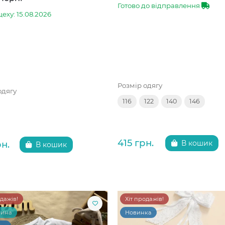
Готово до відправлення
цеху: 15.08.2026
Розмір одягу
одягу
116
122
140
146
415 грн.
рн.
В кошик
В кошик
одажів!
Хіт продажів!
чина
Новинка