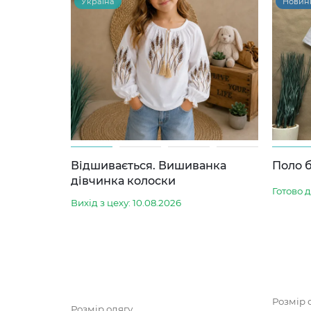
Україна
Новин
Відшивається. Вишиванка
Поло б
дівчинка колоски
Готово 
Вихід з цеху: 10.08.2026
Розмір 
Розмір одягу