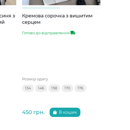
Власне ви
синя з
Кремова сорочка з вишитим
Відшиває
ий
серцем
мережив
Готово до відправлення
Вихід з цеху
Розмір одягу
Розмір одяг
134
146
158
170
176
116
122
450 грн.
350 грн.
В кошик