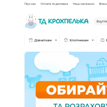
Про нас
Оплата та доставка
Наші магазини
Влас
Дівчаткам
Хлопчикам