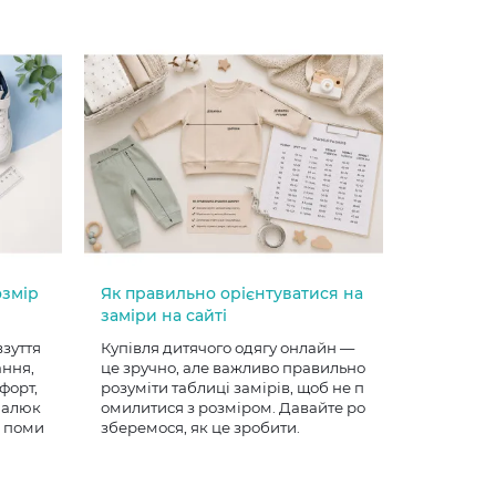
озмір
Як правильно орієнтуватися на
заміри на сайті
взуття
Купівля дитячого одягу онлайн —
ання,
це зручно, але важливо правильно
форт,
розуміти таблиці замірів, щоб не п
 малюк
омилитися з розміром. Давайте ро
е поми
зберемося, як це зробити.