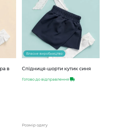
Власне виробництво
ра в
Спідниця-шорти кутик синя
Готово до відправлення
Розмір одягу