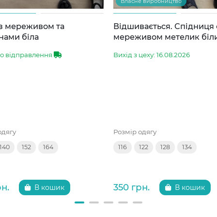
Власне виробництво
 з мереживом та
Відшивається. Спідниця 
нами біла
мереживом метелик біл
до відправлення
Вихід з цеху: 16.08.2026
одягу
Розмір одягу
140
152
164
116
122
128
134
рн.
350 грн.
В кошик
В кошик