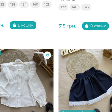
122
128
134
140
152
122
140
146
н.
315 грн.
В кошик
В кошик