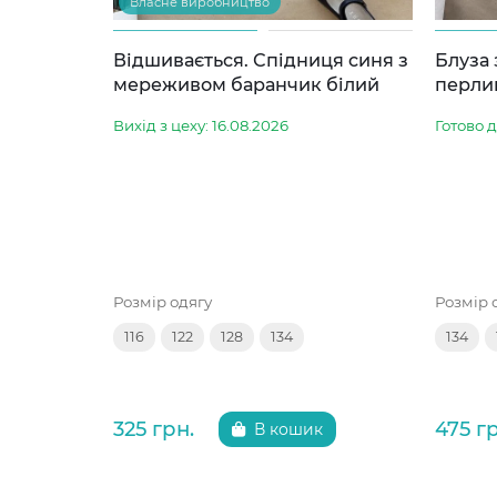
Власне виробництво
Відшивається. Спідниця синя з
Блуза
мереживом баранчик білий
перли
Вихід з цеху: 16.08.2026
Готово 
Розмір одягу
Розмір 
116
122
128
134
134
325 грн.
475 г
В кошик