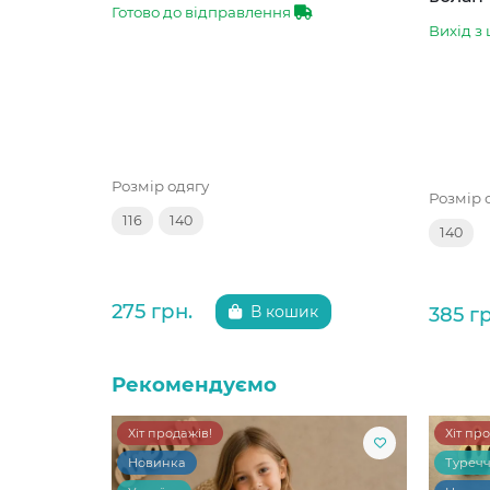
Готово до відправлення
Вихід з 
Розмір одягу
Розмір 
116
140
140
275 грн.
385 г
В кошик
Рекомендуємо
Хіт продажів!
Хіт пр
Новинка
Туреч