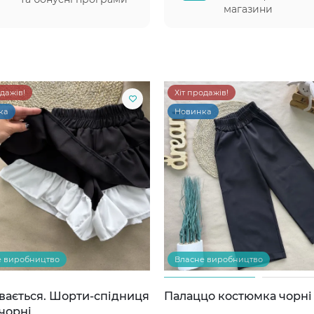
магазини
одажів!
Хіт продажів!
ка
Новинка
е виробництво
Власне виробництво
вається. Шорти-спідниця
Палаццо костюмка чорні
чорні