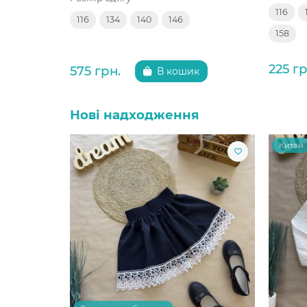
116
116
134
140
146
158
225 гр
575 грн.
В кошик
Нові надходження
Китай