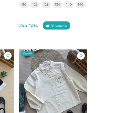
116
122
128
134
140
146
295 грн.
В кошик
Китай