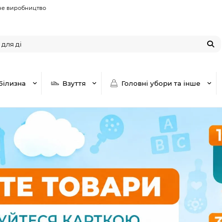
не виробництво
Білизна
Взуття
Головні убори та інше