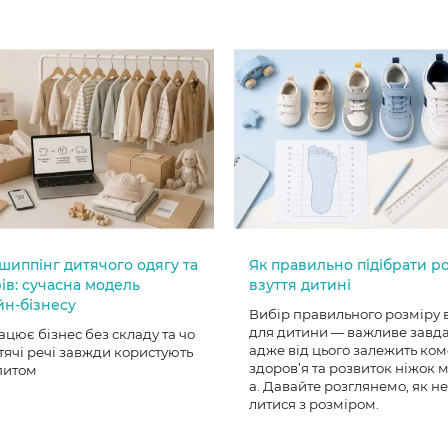
шиппінг дитячого одягу та
Як правильно підібрати р
ів: сучасна модель
взуття дитині
йн-бізнесу
Вибір правильного розміру 
для дитини — важливе завд
ацює бізнес без складу та чо
адже від цього залежить ком
тячі речі завжди користують
здоров’я та розвиток ніжок
питом
а. Давайте розглянемо, як н
литися з розміром.