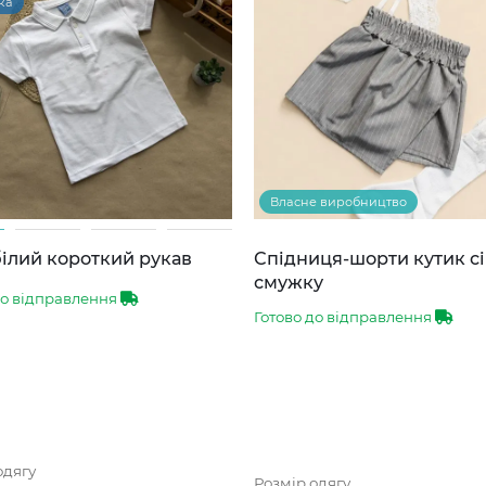
ка
Власне виробництво
ілий короткий рукав
Спідниця-шорти кутик сі
смужку
до відправлення
Готово до відправлення
одягу
Розмір одягу