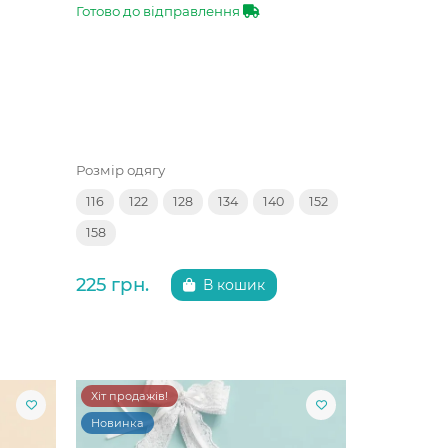
Готово до відправлення
Розмір одягу
116
122
128
134
140
152
158
225 грн.
В кошик
Хіт продажів!
Новинка