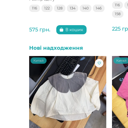
116
116
122
128
134
140
146
158
225 гр
575 грн.
В кошик
Нові надходження
Китай
Китай