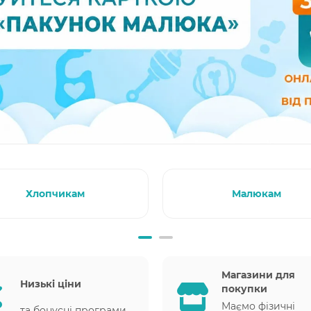
Хлопчикам
Малюкам
Магазини для
Низькі ціни
покупки
Маємо фізичні
та бонусні програми