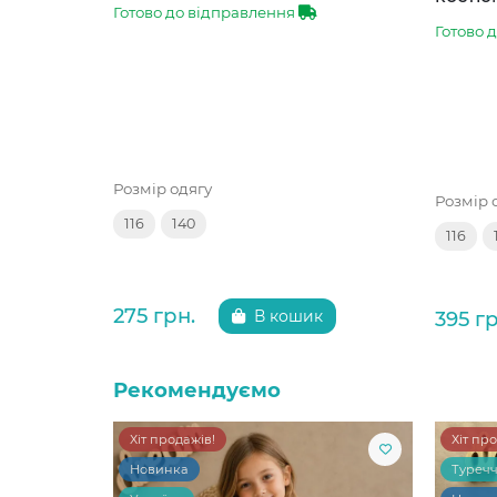
Готово до відправлення
Готово 
Розмір одягу
Розмір 
116
140
116
275 грн.
395 гр
В кошик
Рекомендуємо
Хіт продажів!
Хіт пр
Новинка
Туреч