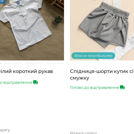
ка
Власне виробництво
ілий короткий рукав
Спідниця-шорти кутик сі
смужку
до відправлення
Готово до відправлення
одягу
Розмір одягу