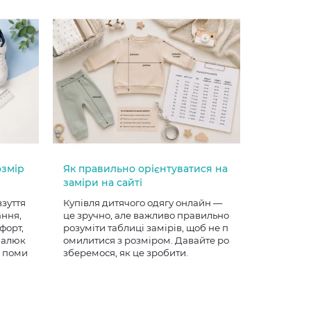
озмір
Як правильно орієнтуватися на
заміри на сайті
взуття
Купівля дитячого одягу онлайн —
ання,
це зручно, але важливо правильно
форт,
розуміти таблиці замірів, щоб не п
 малюк
омилитися з розміром. Давайте ро
е поми
зберемося, як це зробити.