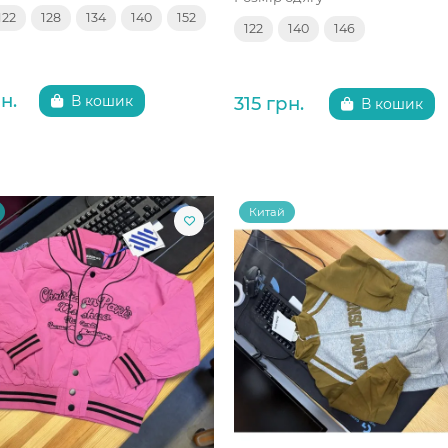
122
128
134
140
152
122
140
146
н.
315 грн.
В кошик
В кошик
Китай