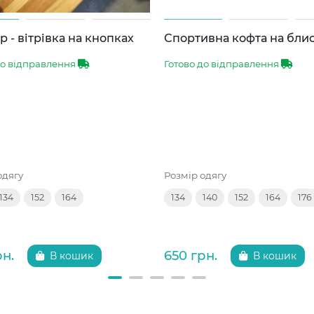
 - вітрівка на кнопках
Спортивна кофта на бли
до відправлення
Готово до відправлення
одягу
Розмір одягу
134
152
164
134
140
152
164
176
рн.
650 грн.
В кошик
В кошик