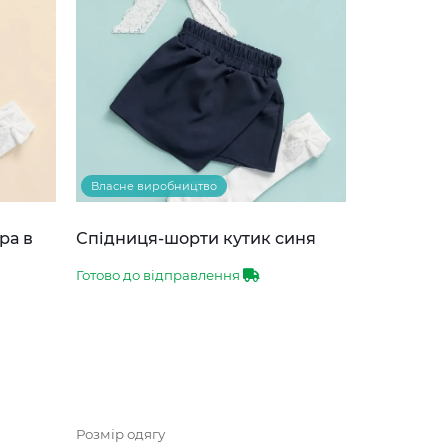
Власне виробництво
ра в
Спідниця-шорти кутик синя
Готово до відправлення
Розмір одягу