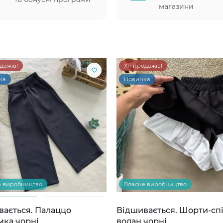
магазини
одажів!
Хіт продажів!
ка
Новинка
е виробництво
Власне виробництво
вається. Палаццо
Відшивається. Шорти-сп
мка чорні
волан чорні