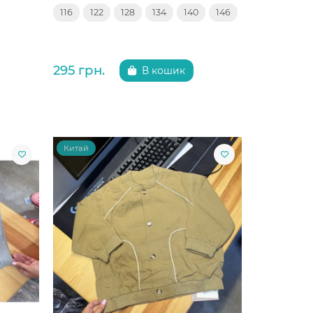
116
122
128
134
140
146
295 грн.
В кошик
Китай
Китай