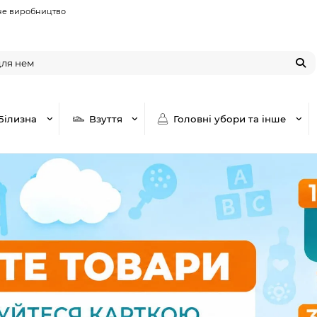
не виробництво
Білизна
Взуття
Головні убори та інше