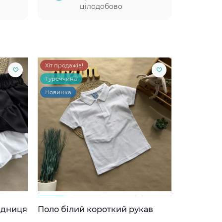
цілодобово
Хіт продажів!
Туреччина
Новинка
ідниця
Поло білий короткий рукав