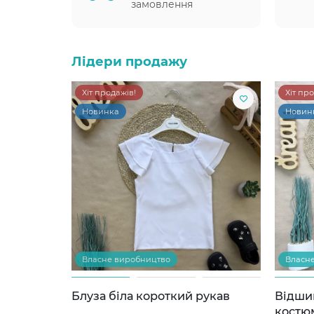
замовлення
Лідери продажу
Хіт продажів!
Хіт пр
Новинка
Новин
Власне виробництво
Власн
Блуза біла короткий рукав
Відши
костю