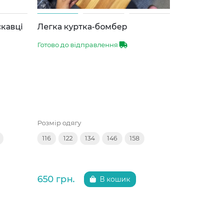
скавці
Легка куртка-бомбер
Спортивн
Готово до відправлення
Готово до 
Розмір одягу
Розмір одяг
116
122
134
146
158
116
122
650 грн.
595 грн.
В кошик