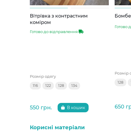
Вітрівка з контрастним
Бомбер
коміром
Готово 
Готово до відправлення
Розмір 
Розмір одягу
128
116
122
128
134
650 г
550 грн.
В кошик
Корисні матеріали