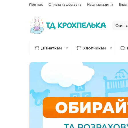
Про нас
Оплата та доставка
Наші магазини
Влас
Дівчаткам
Хлопчикам