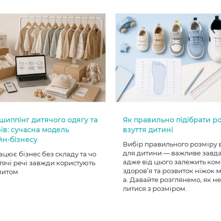
шиппінг дитячого одягу та
Як правильно підібрати р
ів: сучасна модель
взуття дитині
йн-бізнесу
Вибір правильного розміру 
для дитини — важливе завд
ацює бізнес без складу та чо
адже від цього залежить ком
тячі речі завжди користують
здоров’я та розвиток ніжок
питом
а. Давайте розглянемо, як н
литися з розміром.