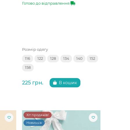
Готово до відправлення
Розмір одягу
116
122
128
134
140
152
158
225 грн.
В кошик
Хіт продажів!
Новинка