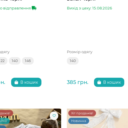
до відправлення
Вихід з цеху: 15.08.2026
одягу
Розмір одягу
122
140
146
140
н.
385 грн.
В кошик
В кошик
одажів!
Хіт продажів!
чина
Новинка