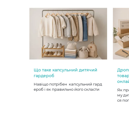
Що таке капсульний дитячий
Дроп
гардероб
товар
онла
Навіщо потрібен капсульний гард
ероб і як правильно його скласти
Як пр
му ди
ся по