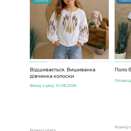
Україна
Новин
Відшивається. Вишиванка
Поло б
дівчинка колоски
Готово 
Вихід з цеху: 10.08.2026
Розмір 
Розмір одягу