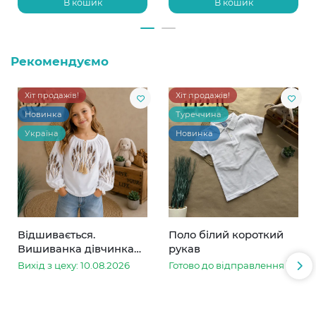
В кошик
В кошик
Рекомендуємо
Хіт продажів!
Хіт продажів!
Новинка
Туреччина
Україна
Новинка
Відшивається.
Поло білий короткий
Вишиванка дівчинка
рукав
колоски
Вихід з цеху: 10.08.2026
Готово до відправлення