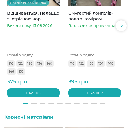
Власне виробництво
Відшивається. Палаццо
Смугастий лонгслів-
зі стрілкою чорні
поло з коміром
рожевий
Вихід з цеху: 13.08.2026
Готово до відправлення
Розмір одягу
Розмір одягу
116
122
128
134
140
116
122
128
134
140
146
152
375 грн.
395 грн.
В кошик
В кошик
Корисні матеріали