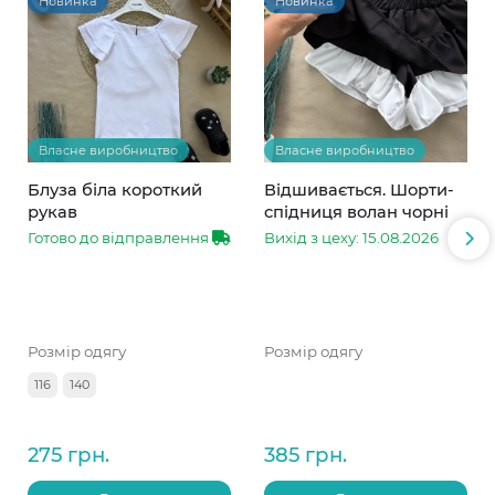
Новинка
Новинка
Власне виробництво
Власне виробництво
Блуза біла короткий
Відшивається. Шорти-
рукав
спідниця волан чорні
Готово до відправлення
Вихід з цеху: 15.08.2026
Розмір одягу
Розмір одягу
116
140
275 грн.
385 грн.