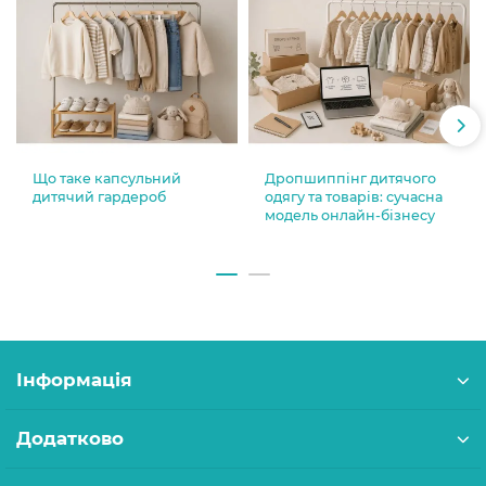
Що таке капсульний
Дропшиппінг дитячого
дитячий гардероб
одягу та товарів: сучасна
модель онлайн-бізнесу
Інформація
Додатково