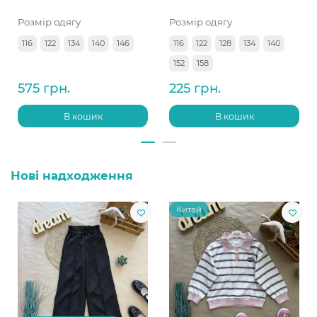
Розмір одягу
Розмір одягу
116
122
134
140
146
116
122
128
134
140
152
158
575 грн.
225 грн.
В кошик
В кошик
Нові надходження
Китай