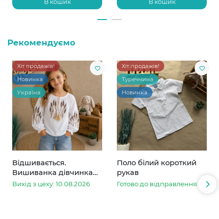
В кошик
В кошик
Рекомендуємо
Хіт продажів!
Хіт продажів!
Новинка
Туреччина
Україна
Новинка
Відшивається.
Поло білий короткий
Вишиванка дівчинка
рукав
колоски
Вихід з цеху: 10.08.2026
Готово до відправлення