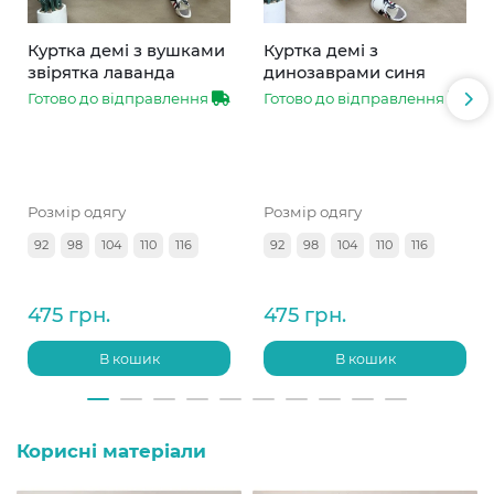
Куртка демі з вушками
Куртка демі з
звірятка лаванда
динозаврами синя
Готово до відправлення
Готово до відправлення
Розмір одягу
Розмір одягу
92
98
104
110
116
92
98
104
110
116
475 грн.
475 грн.
В кошик
В кошик
Корисні матеріали