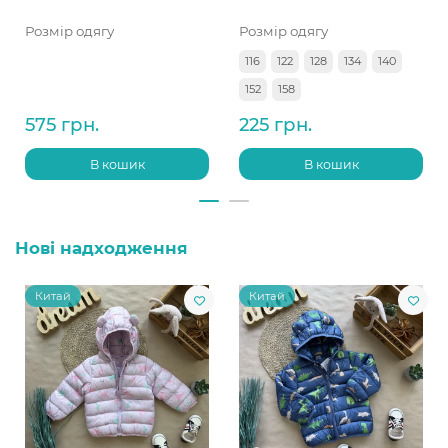
Розмір одягу
Розмір одягу
116
122
128
134
140
152
158
575 грн.
225 грн.
В кошик
В кошик
Нові надходження
Китай
Китай