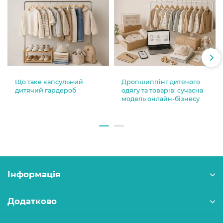
Що таке капсульний
Дропшиппінг дитячого
дитячий гардероб
одягу та товарів: сучасна
модель онлайн-бізнесу
Інформація
Додатково