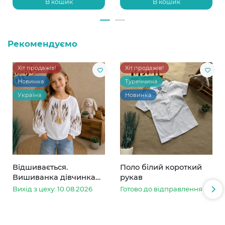
В кошик
В кошик
Рекомендуємо
Хіт продажів!
Хіт продажів!
Новинка
Туреччина
Україна
Новинка
Відшивається.
Поло білий короткий
Вишиванка дівчинка
рукав
колоски
Вихід з цеху: 10.08.2026
Готово до відправлення