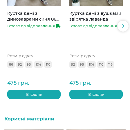
Куртка демі з
Куртка демі з вушками
динозаврами синя 86-
звірятка лаванда
110
Готово до відправлення
Готово до відправлення
Розмір одягу
Розмір одягу
86
92
98
104
110
92
98
104
110
116
475 грн.
475 грн.
В кошик
В кошик
Корисні матеріали