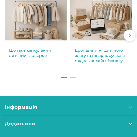
Що таке капсульний
Дропшиппінг дитячого
дитячий гардероб
одягу та товарів: сучасна
модель онлайн-бізнесу
Інформація
Додатково