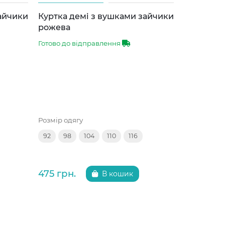
зайчики
Куртка демі з вушками зайчики
Куртка д
рожева
сіра
Готово до відправлення
Готово до 
Розмір одягу
Розмір одяг
92
98
104
110
116
92
98
475 грн.
475 грн.
В кошик