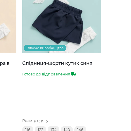
Власне виробництво
ра в
Спідниця-шорти кутик синя
Готово до відправлення
Розмір одягу
116
122
134
140
146