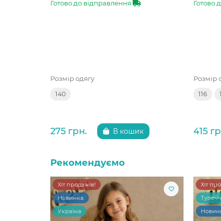
Готово до відправлення
Готово 
Розмір одягу
Розмір 
140
116
275 грн.
415 гр
В кошик
Рекомендуємо
Хіт продажів!
Хіт пр
Новинка
Туреч
Україна
Новин