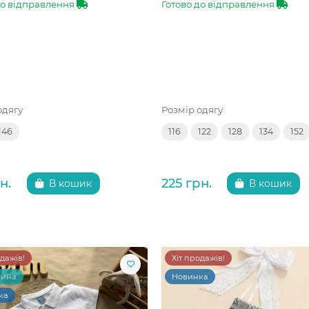
до відправлення
Готово до відправлення
одягу
Розмір одягу
146
116
122
128
134
152
н.
225 грн.
В кошик
В кошик
одажів!
Хіт продажів!
чина
Новинка
ка