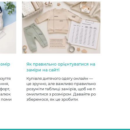
озмір
Як правильно орієнтуватися на
заміри на сайті
взуття
Купівля дитячого одягу онлайн —
ання,
це зручно, але важливо правильно
форт,
розуміти таблиці замірів, щоб не п
 малюк
омилитися з розміром. Давайте ро
е поми
зберемося, як це зробити.