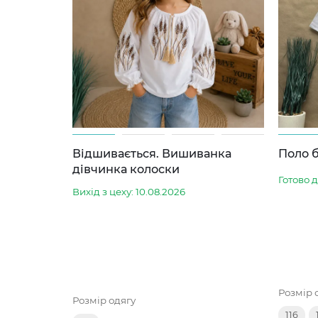
Відшивається. Вишиванка
Поло б
дівчинка колоски
Готово 
Вихід з цеху: 10.08.2026
Розмір 
Розмір одягу
116