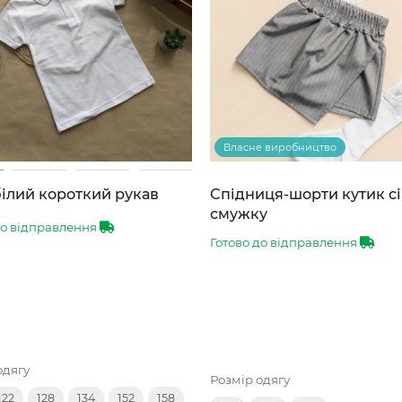
Власне виробництво
ілий короткий рукав
Спідниця-шорти кутик сі
смужку
до відправлення
Готово до відправлення
одягу
Розмір одягу
122
128
134
152
158