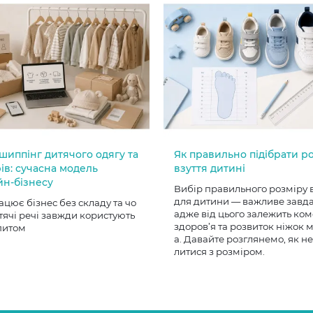
шиппінг дитячого одягу та
Як правильно підібрати р
ів: сучасна модель
взуття дитині
йн-бізнесу
Вибір правильного розміру 
для дитини — важливе завд
ацює бізнес без складу та чо
адже від цього залежить ком
тячі речі завжди користують
здоров’я та розвиток ніжок
питом
а. Давайте розглянемо, як н
литися з розміром.