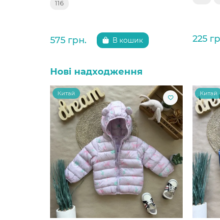
116
225 гр
575 грн.
В кошик
Нові надходження
Китай
Китай