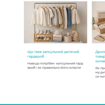
Що таке капсульний дитячий
Дроп
гардероб
товар
онла
Навіщо потрібен капсульний гард
ероб і як правильно його скласти
Як пр
му ди
ся по