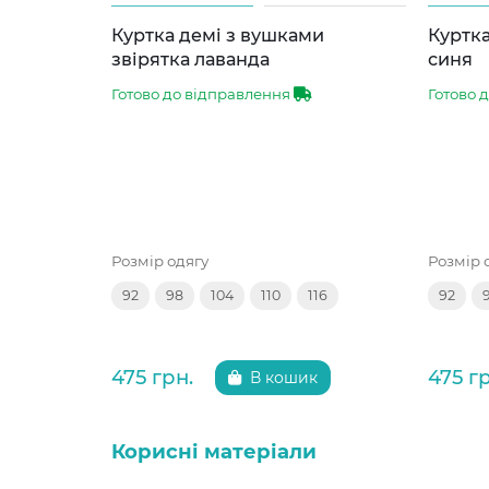
Куртка демі з вушками
Куртка
звірятка лаванда
синя
Готово до відправлення
Готово 
Розмір одягу
Розмір 
92
98
104
110
116
92
475 грн.
475 г
В кошик
Корисні матеріали