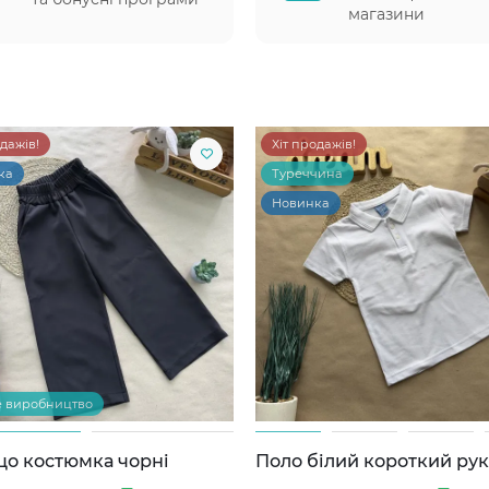
магазини
одажів!
Хіт продажів!
ка
Туреччина
Новинка
е виробництво
цо костюмка чорні
Поло білий короткий ру