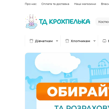
Про нас
Оплата та доставка
Наші магазини
Влас
Дівчаткам
Хлопчикам