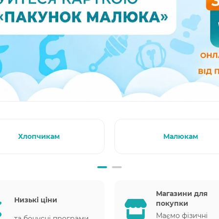
Хлопчикам
Малюкам
Магазини для
Низькі ціни
покупки
Маємо фізичні
та бонусні програми