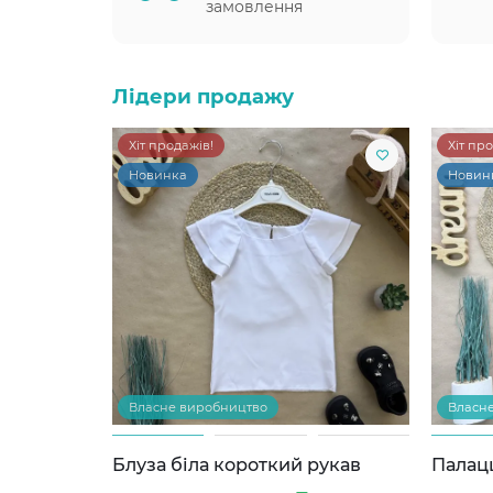
замовлення
Лідери продажу
Хіт продажів!
Хіт пр
Новинка
Новин
Власне виробництво
Власн
Блуза біла короткий рукав
Палац