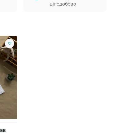
цілодобово
кав