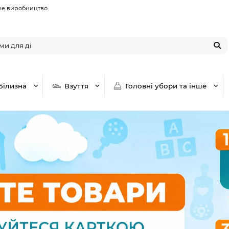
не виробництво
Білизна
Взуття
Головні убори та інше