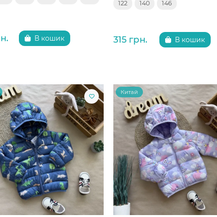
122
140
146
н.
315 грн.
В кошик
В кошик
Китай