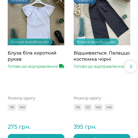
Новинка
Новинка
Власне виробництво
Власне виробництво
Блуза біла короткий
Відшивається. Палаццо
рукав
костюмка чорні
Готово до відправлення
Готово до відправлення
Розмір одягу
Розмір одягу
116
140
116
122
140
146
275 грн.
395 грн.