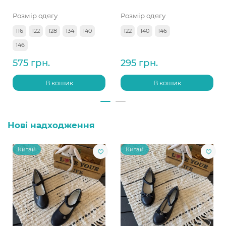
Розмір одягу
Розмір одягу
116
122
128
134
140
122
140
146
146
575 грн.
295 грн.
В кошик
В кошик
Нові надходження
Китай
Китай