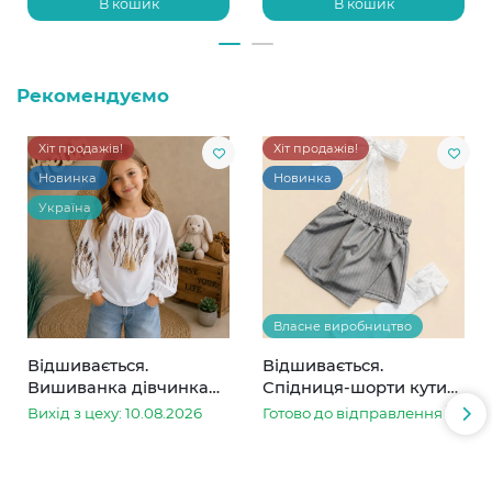
В кошик
В кошик
Рекомендуємо
Хіт продажів!
Хіт продажів!
Новинка
Новинка
Україна
Власне виробництво
Відшивається.
Відшивається.
Вишиванка дівчинка
Спідниця-шорти кутик
колоски
сіра в смужку
Вихід з цеху: 10.08.2026
Готово до відправлення