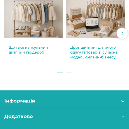
Що таке капсульний
Дропшиппінг дитячого
дитячий гардероб
одягу та товарів: сучасна
модель онлайн-бізнесу
Інформація
Додатково