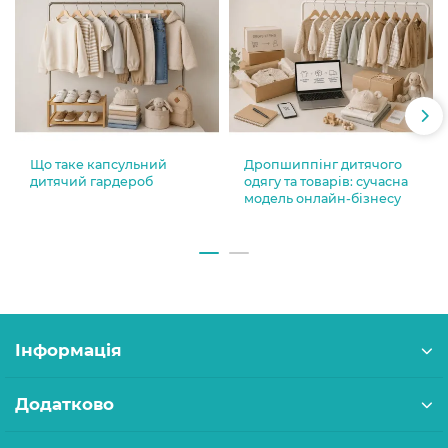
Що таке капсульний
Дропшиппінг дитячого
дитячий гардероб
одягу та товарів: сучасна
модель онлайн-бізнесу
Інформація
Додатково