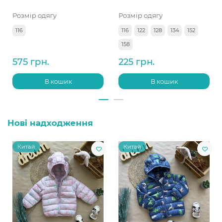
Розмір одягу
Розмір одягу
116
116
122
128
134
152
158
575 грн.
225 грн.
В кошик
В кошик
Нові надходження
Китай
Китай