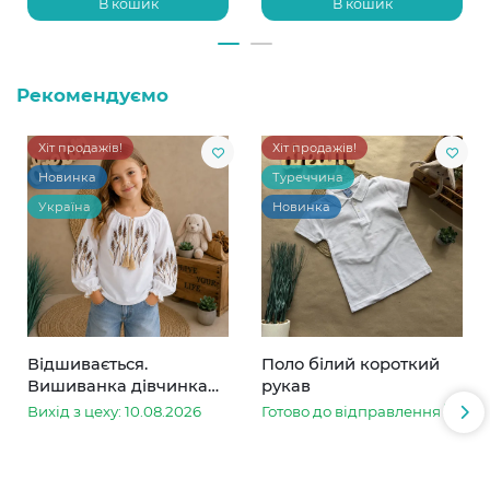
В кошик
В кошик
Рекомендуємо
Хіт продажів!
Хіт продажів!
Новинка
Туреччина
Україна
Новинка
Відшивається.
Поло білий короткий
Вишиванка дівчинка
рукав
колоски
Вихід з цеху: 10.08.2026
Готово до відправлення