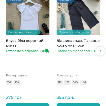
Новинка
Новинка
Власне виробництво
Власне виробництво
Блуза біла короткий
Відшивається. Палаццо
рукав
костюмка чорні
Готово до відправлення
Готово до відправлення
Розмір одягу
Розмір одягу
116
134
116
122
140
146
275 грн.
395 грн.