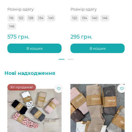
Розмір одягу
Розмір одягу
116
122
128
134
140
122
134
140
146
146
575 грн.
295 грн.
В кошик
В кошик
Нові надходження
Хіт продажів!