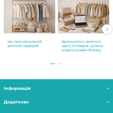
Що таке капсульний
Дропшиппінг дитячого
дитячий гардероб
одягу та товарів: сучасна
модель онлайн-бізнесу
Інформація
Додатково