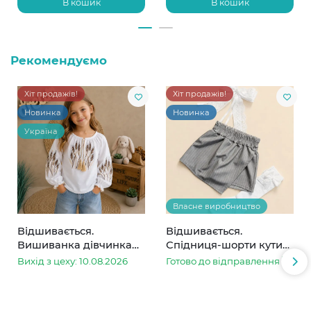
В кошик
В кошик
Рекомендуємо
Хіт продажів!
Хіт продажів!
Новинка
Новинка
Україна
Власне виробництво
Відшивається.
Відшивається.
Вишиванка дівчинка
Спідниця-шорти кутик
колоски
сіра в смужку
Вихід з цеху: 10.08.2026
Готово до відправлення