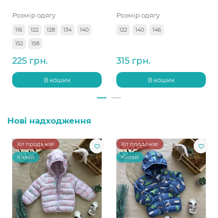
Розмір одягу
Розмір одягу
116
122
128
134
140
122
140
146
152
158
225 грн.
315 грн.
В кошик
В кошик
Нові надходження
Хіт продажів!
Хіт продажів!
Китай
Китай