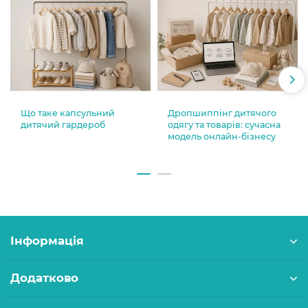
Що таке капсульний
Дропшиппінг дитячого
дитячий гардероб
одягу та товарів: сучасна
модель онлайн-бізнесу
Інформація
Додатково