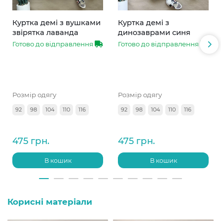
Куртка демі з вушками
Куртка демі з
звірятка лаванда
динозаврами синя
Готово до відправлення
Готово до відправлення
Розмір одягу
Розмір одягу
92
98
104
110
116
92
98
104
110
116
475 грн.
475 грн.
В кошик
В кошик
Корисні матеріали