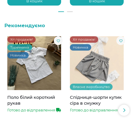
В кошик
В кошик
Рекомендуємо
Хіт продажів!
Хіт продажів!
Туреччина
Новинка
Новинка
Власне виробництво
Поло білий короткий
Спідниця-шорти кутик
рукав
сіра в смужку
Готово до відправлення
Готово до відправлення