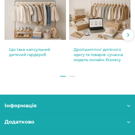
Що таке капсульний
Дропшиппінг дитячого
дитячий гардероб
одягу та товарів: сучасна
модель онлайн-бізнесу
Інформація
Додатково