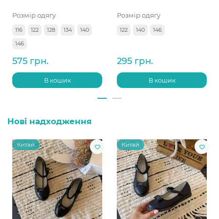
Розмір одягу
Розмір одягу
116
122
128
134
140
122
140
146
146
575 грн.
295 грн.
В кошик
В кошик
Нові надходження
Китай
Китай