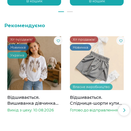
В кошик
В кошик
Рекомендуємо
Хіт продажів!
Хіт продажів!
Новинка
Новинка
Україна
Власне виробництво
Відшивається.
Відшивається.
Вишиванка дівчинка
Спідниця-шорти кутик
колоски
сіра в смужку
Вихід з цеху: 10.08.2026
Готово до відправлення