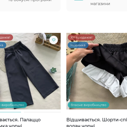
магазини
одажів!
Хіт продажів!
ка
Новинка
е виробництво
Власне виробництво
вається. Палаццо
Відшивається. Шорти-сп
мка чорні
волан чорні