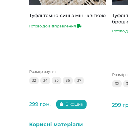
Туфлі темно-сині з міні-квіткою
Туфлі 
брош
Готово до відправлення
Готово 
Розмір взуття
Розмір 
32
34
35
36
37
32
299 грн.
299 г
В кошик
Корисні матеріали