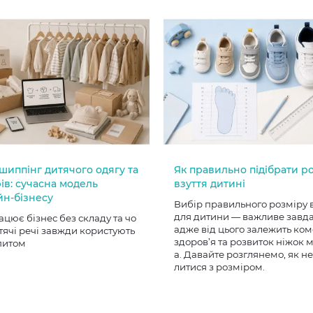
шиппінг дитячого одягу та
Як правильно підібрати р
ів: сучасна модель
взуття дитині
йн-бізнесу
Вибір правильного розміру 
для дитини — важливе завд
ацює бізнес без складу та чо
адже від цього залежить ком
тячі речі завжди користують
здоров’я та розвиток ніжок
питом
а. Давайте розглянемо, як н
литися з розміром.