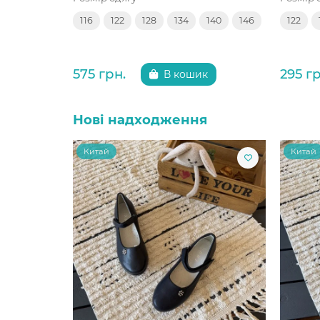
116
122
128
134
140
146
122
575 грн.
295 гр
В кошик
Нові надходження
Китай
Китай