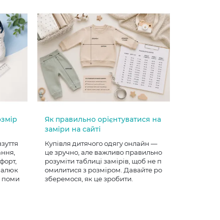
озмір
Як правильно орієнтуватися на
заміри на сайті
взуття
Купівля дитячого одягу онлайн —
ання,
це зручно, але важливо правильно
форт,
розуміти таблиці замірів, щоб не п
 малюк
омилитися з розміром. Давайте ро
е поми
зберемося, як це зробити.