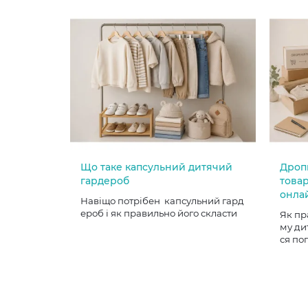
Що таке капсульний дитячий
Дроп
гардероб
товар
онла
Навіщо потрібен капсульний гард
ероб і як правильно його скласти
Як пр
му ди
ся по