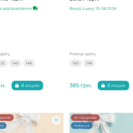
до відправлення
Вихід з цеху: 15.08.2026
одягу
Розмір одягу
122
140
146
140
146
н.
385 грн.
В кошик
В кошик
одажів!
Хіт продажів!
ка
Новинка