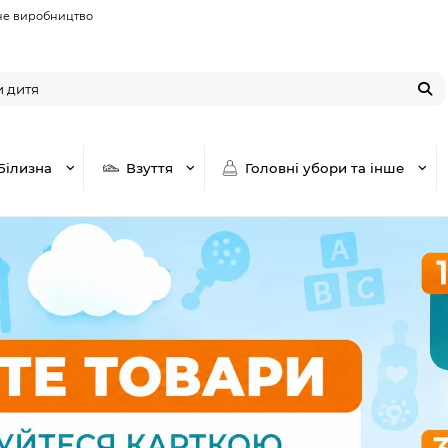
не виробництво
Білизна
Взуття
Головні убори та інше