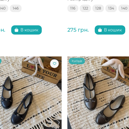
140
146
116
122
128
134
140
н.
275 грн.
В кошик
В кошик
Китай