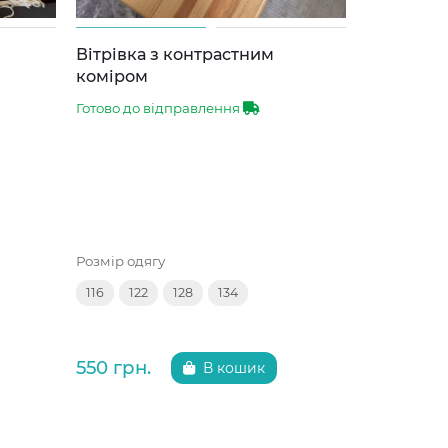
Вітрівка з контрастним
Бомбер - 
коміром
Готово до 
Готово до відправлення
Розмір одяг
Розмір одягу
122
128
116
122
128
134
650 грн.
550 грн.
В кошик