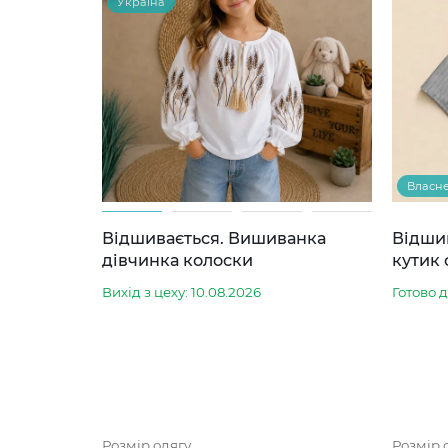
Україна
Власн
Відшивається. Вишиванка
Відши
дівчинка колоски
кутик 
Вихід з цеху: 10.08.2026
Готово 
Розмір одягу
Розмір 