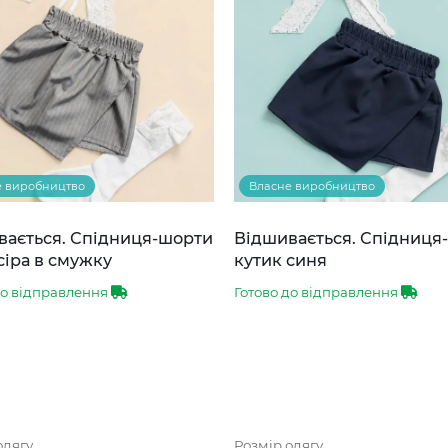
е виробництво
Власне виробництво
вається. Спідниця-шорти
Відшивається. Спідниця
сіра в смужку
кутик синя
до відправлення
Готово до відправлення
одягу
Розмір одягу