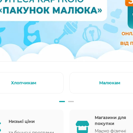
Хлопчикам
Малюкам
Магазини для
Низькі ціни
покупки
Маємо фізичні
та бонусні програми