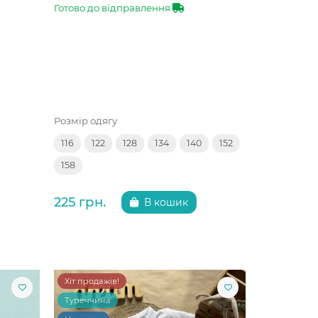
Готово до відправлення
Розмір одягу
116
122
128
134
140
152
158
225 грн.
В кошик
Хіт продажів!
Туреччина