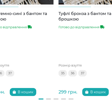
темно-сині з бантом та
Туфлі бронза з бантом та
кою
брошкою
до відправлення
Готово до відправлення
взуття
Розмір взуття
36
37
35
36
37
рн.
299 грн.
В кошик
В кошик