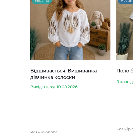
Україна
Новин
Відшивається. Вишиванка
Поло б
дівчинка колоски
Готово 
Вихід з цеху: 10.08.2026
Розмір 
Розмір одягу