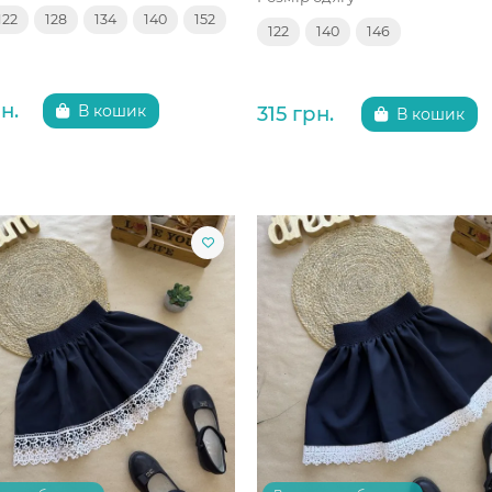
122
128
134
140
152
122
140
146
н.
315 грн.
В кошик
В кошик