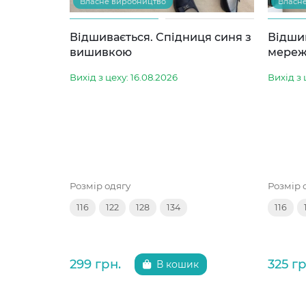
Власне виробництво
Власн
Відшивається. Спідниця синя з
Відшив
вишивкою
мереж
Вихід з цеху: 16.08.2026
Вихід з 
Розмір одягу
Розмір 
116
122
128
134
116
299 грн.
325 гр
В кошик