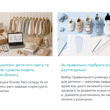
шиппінг дитячого одягу та
Як правильно підібрати р
ів: сучасна модель
взуття дитині
йн-бізнесу
Вибір правильного розміру 
для дитини — важливе завд
ацює бізнес без складу та чо
адже від цього залежить ком
тячі речі завжди користують
здоров’я та розвиток ніжок
питом
а. Давайте розглянемо, як н
литися з розміром.