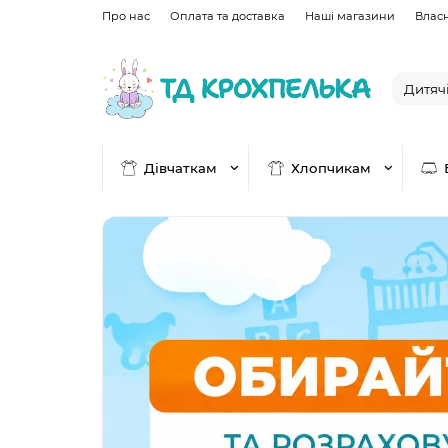
Про нас
Оплата та доставка
Наші магазини
Влас
Дівчаткам
Хлопчикам