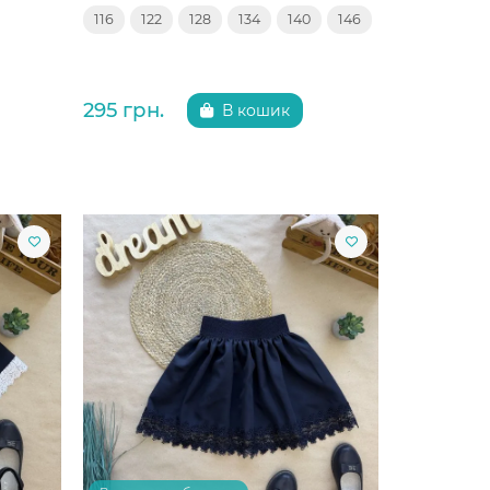
116
122
128
134
140
146
295 грн.
В кошик