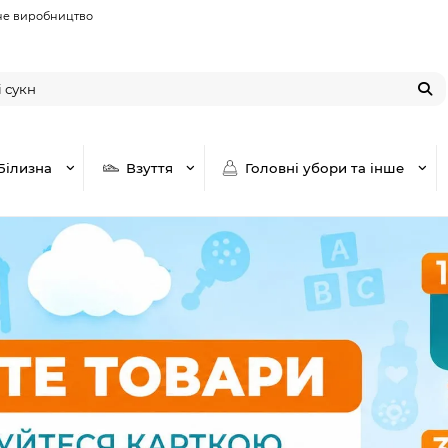
не виробництво
Білизна
Взуття
Головні убори та інше