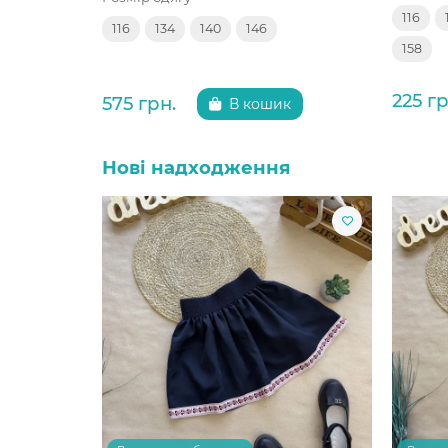
116
116
134
140
146
158
225 гр
575 грн.
В кошик
Нові надходження