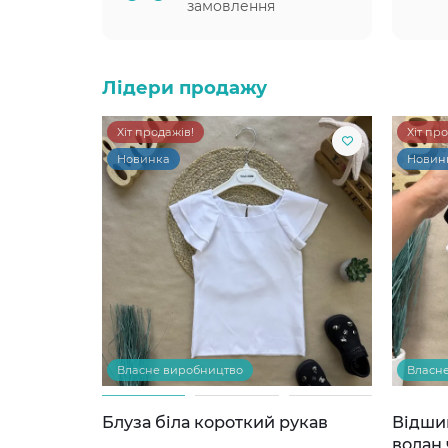
замовлення
Лідери продажу
Хіт продажів!
Хіт пр
Новинка
Новин
Власне виробництво
Власн
Блуза біла короткий рукав
Відши
волан 