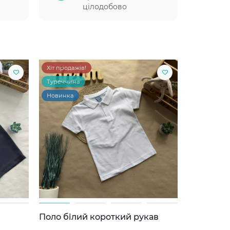
цілодобово
Хіт продажів!
Туреччина
Новинка
Поло білий короткий рукав