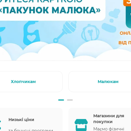
Хлопчикам
Малюкам
Магазини для
Низькі ціни
покупки
Маємо фізичні
та бонусні програми