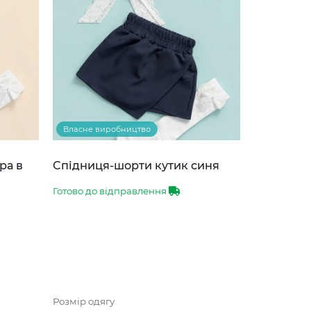
Власне виробництво
ра в
Спідниця-шорти кутик синя
Готово до відправлення
Розмір одягу