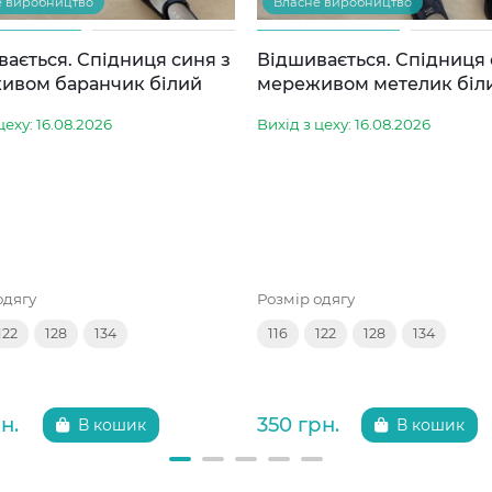
е виробництво
Власне виробництво
ається. Спідниця синя з
Відшивається. Спідниця 
ивом баранчик білий
мереживом метелик біл
цеху: 16.08.2026
Вихід з цеху: 16.08.2026
одягу
Розмір одягу
122
128
134
116
122
128
134
н.
350 грн.
В кошик
В кошик