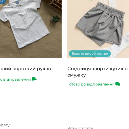
ка
Власне виробництво
ілий короткий рукав
Спідниця-шорти кутик сі
смужку
до відправлення
Готово до відправлення
одягу
Розмір одягу