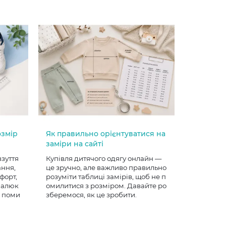
озмір
Як правильно орієнтуватися на
заміри на сайті
взуття
Купівля дитячого одягу онлайн —
ання,
це зручно, але важливо правильно
форт,
розуміти таблиці замірів, щоб не п
 малюк
омилитися з розміром. Давайте ро
е поми
зберемося, як це зробити.