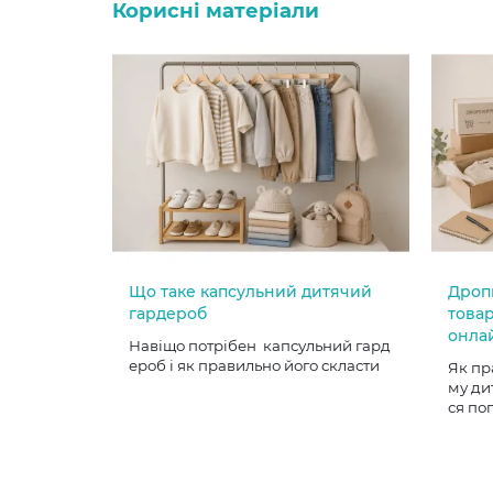
Корисні матеріали
Що таке капсульний дитячий
Дроп
гардероб
товар
онла
Навіщо потрібен капсульний гард
ероб і як правильно його скласти
Як пр
му ди
ся по