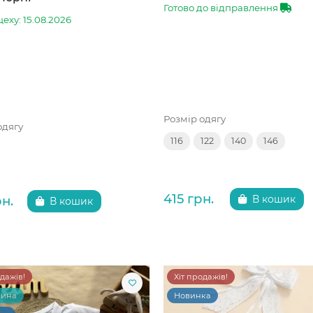
Готово до відправлення
цеху: 15.08.2026
Розмір одягу
одягу
116
122
140
146
415 грн.
рн.
В кошик
В кошик
одажів!
Хіт продажів!
чина
Новинка