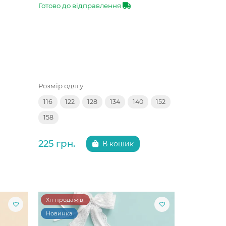
Готово до відправлення
Розмір одягу
116
122
128
134
140
152
158
225 грн.
В кошик
Хіт продажів!
Новинка