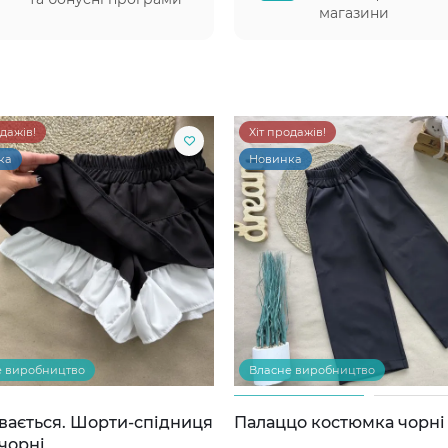
магазини
одажів!
Хіт продажів!
ка
Новинка
е виробництво
Власне виробництво
вається. Шорти-спідниця
Палаццо костюмка чорні
чорні