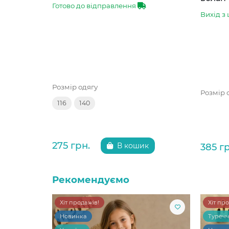
Готово до відправлення
Вихід з 
Розмір одягу
Розмір 
116
140
275 грн.
385 г
В кошик
Рекомендуємо
Хіт продажів!
Хіт пр
Новинка
Туреч