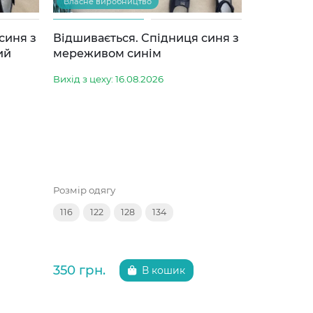
Власне виробництво
Власне ви
синя з
Відшивається. Спідниця синя з
Відшиваєт
ий
мереживом синім
стрілкою 
Вихід з цеху: 16.08.2026
Вихід з цеху
Розмір одягу
Розмір одяг
116
122
128
134
116
122
152
350 грн.
375 грн.
В кошик