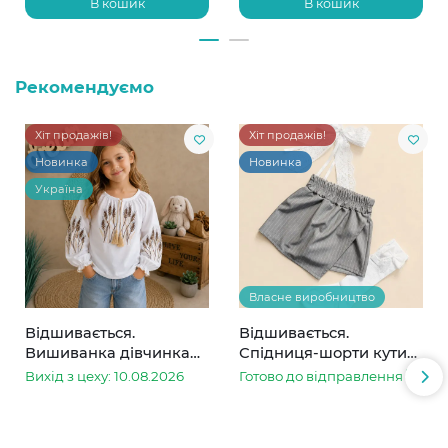
В кошик
В кошик
Рекомендуємо
Хіт продажів!
Хіт продажів!
Новинка
Новинка
Україна
Власне виробництво
Відшивається.
Відшивається.
Вишиванка дівчинка
Спідниця-шорти кутик
колоски
сіра в смужку
Вихід з цеху: 10.08.2026
Готово до відправлення