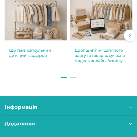
Що таке капсульний
Дропшиппінг дитячого
дитячий гардероб
одягу та товарів: сучасна
модель онлайн-бізнесу
Інформація
Додатково