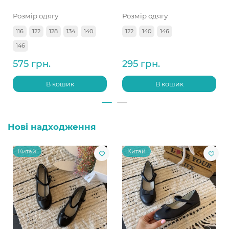
Розмір одягу
Розмір одягу
116
122
128
134
140
122
140
146
146
575 грн.
295 грн.
В кошик
В кошик
Нові надходження
Китай
Китай