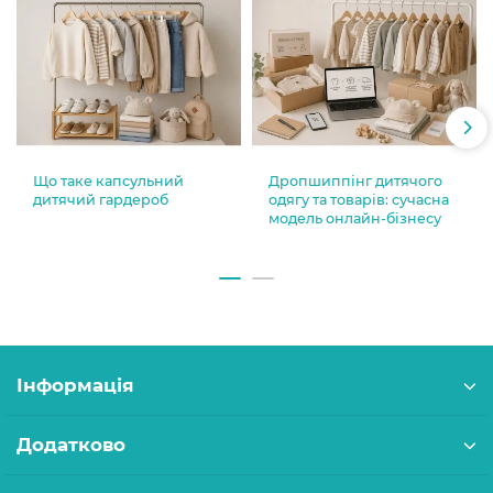
Що таке капсульний
Дропшиппінг дитячого
дитячий гардероб
одягу та товарів: сучасна
модель онлайн-бізнесу
Інформація
Додатково