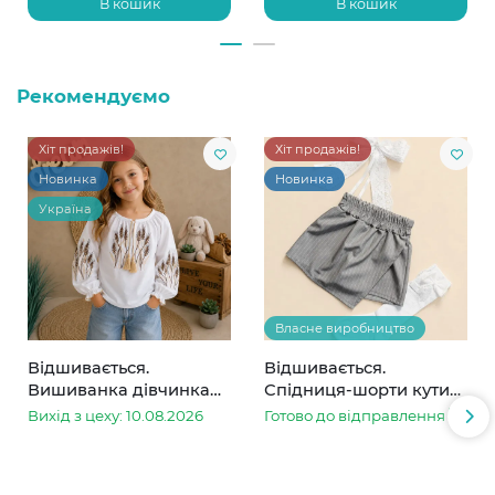
В кошик
В кошик
Рекомендуємо
Хіт продажів!
Хіт продажів!
Новинка
Новинка
Україна
Власне виробництво
Відшивається.
Відшивається.
Вишиванка дівчинка
Спідниця-шорти кутик
колоски
сіра в смужку
Вихід з цеху: 10.08.2026
Готово до відправлення