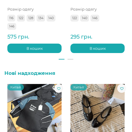
Розмір одягу
Розмір одягу
116
122
128
134
140
122
140
146
146
575 грн.
295 грн.
В кошик
В кошик
Нові надходження
Китай
Китай