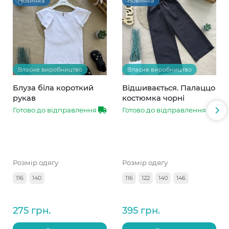
Новинка
Новинка
Власне виробництво
Власне виробництво
Блуза біла короткий
Відшивається. Палаццо
рукав
костюмка чорні
Готово до відправлення
Готово до відправлення
Розмір одягу
Розмір одягу
116
140
116
122
140
146
275 грн.
395 грн.