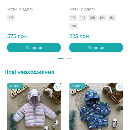
Розмір одягу
Розмір одягу
116
116
122
128
134
152
158
575 грн.
225 грн.
В кошик
В кошик
Нові надходження
Китай
Китай