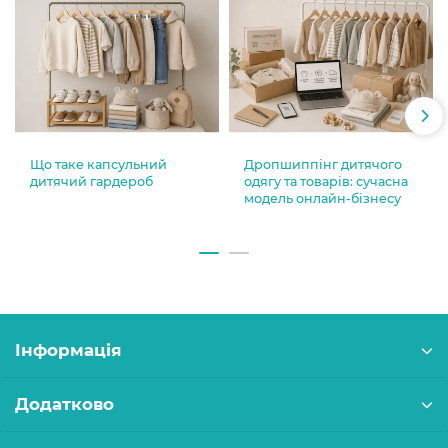
Що таке капсульний
Дропшиппінг дитячого
дитячий гардероб
одягу та товарів: сучасна
модель онлайн-бізнесу
Інформація
Додатково