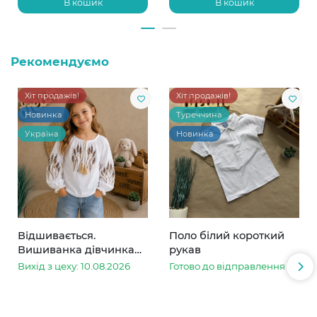
В кошик
В кошик
Рекомендуємо
Хіт продажів!
Хіт продажів!
Новинка
Туреччина
Україна
Новинка
Відшивається.
Поло білий короткий
Вишиванка дівчинка
рукав
колоски
Вихід з цеху: 10.08.2026
Готово до відправлення