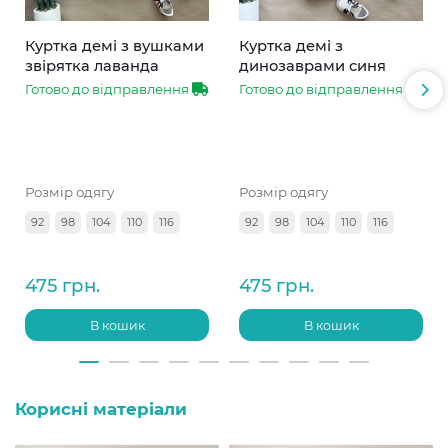
Куртка демі з вушками
Куртка демі з
звірятка лаванда
динозаврами синя
Готово до відправлення
Готово до відправлення
Розмір одягу
Розмір одягу
92
98
104
110
116
92
98
104
110
116
475 грн.
475 грн.
В кошик
В кошик
Корисні матеріали