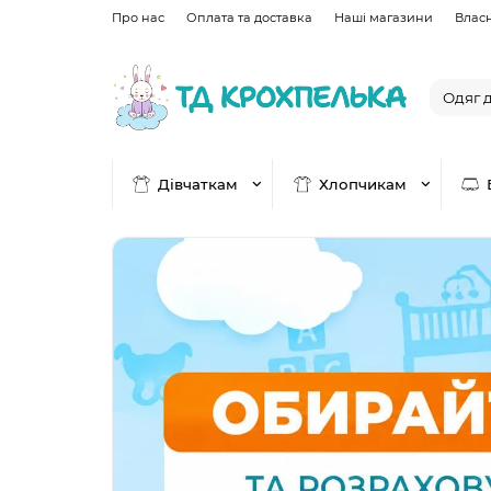
Про нас
Оплата та доставка
Наші магазини
Влас
Дівчаткам
Хлопчикам