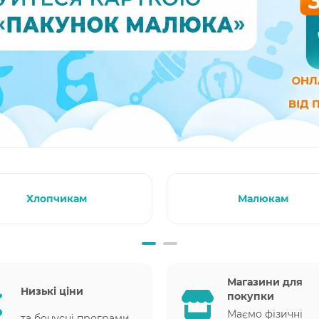
Хлопчикам
Малюкам
Магазини для
Низькі ціни
покупки
Маємо фізичні
та бонусні програми