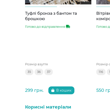
Туфлі бронза з бантом та
Вітрів
брошкою
комір
Готово до відправлення
Готово 
Розмір взуття
Розмір 
35
36
37
116
299 грн.
550 г
В кошик
Корисні матеріали