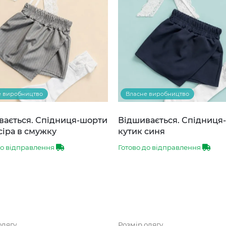
е виробництво
Власне виробництво
вається. Спідниця-шорти
Відшивається. Спідниця
сіра в смужку
кутик синя
до відправлення
Готово до відправлення
одягу
Розмір одягу