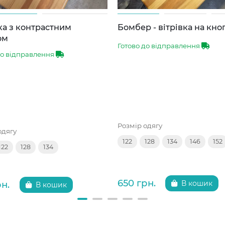
ка з контрастним
Бомбер - вітрівка на кно
ом
Готово до відправлення
до відправлення
Розмір одягу
одягу
122
128
134
146
152
122
128
134
650 грн.
рн.
В кошик
В кошик