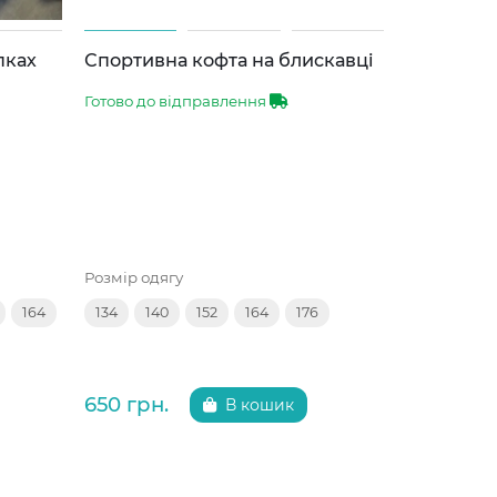
пках
Спортивна кофта на блискавці
Легка ку
Готово до відправлення
Готово до 
Розмір одягу
Розмір одяг
164
134
140
152
164
176
116
122
650 грн.
650 грн.
В кошик