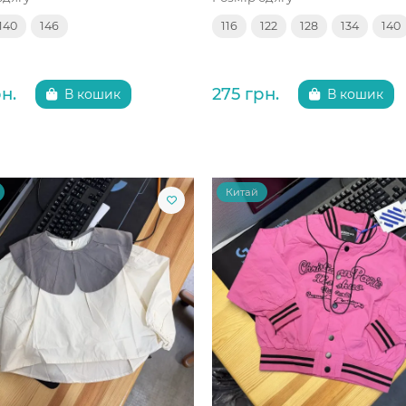
140
146
116
122
128
134
140
н.
275 грн.
В кошик
В кошик
Китай