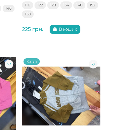
116
122
128
134
140
152
146
158
225 грн.
В кошик
Китай
Китай