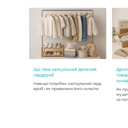
Що таке капсульний дитячий
Дроп
гардероб
товар
онла
Навіщо потрібен капсульний гард
ероб і як правильно його скласти
Як пр
му ди
ся по