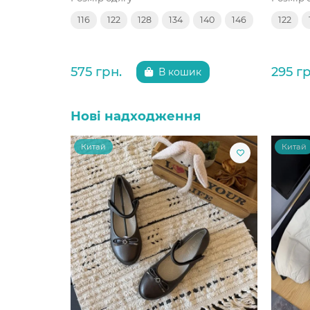
116
122
128
134
140
146
122
575 грн.
295 гр
В кошик
Нові надходження
Китай
Китай