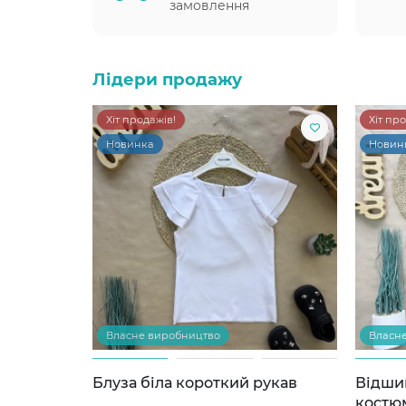
замовлення
Лідери продажу
Хіт продажів!
Хіт пр
Новинка
Новин
Власне виробництво
Власн
Блуза біла короткий рукав
Відши
костю