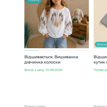
Україна
Власн
Відшивається. Вишиванка
Відши
дівчинка колоски
кутик 
Вихід з цеху: 10.08.2026
Готово 
Розмір одягу
Розмір 