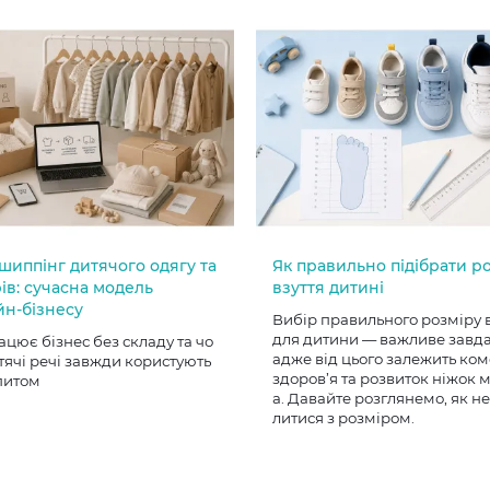
шиппінг дитячого одягу та
Як правильно підібрати р
ів: сучасна модель
взуття дитині
йн-бізнесу
Вибір правильного розміру 
для дитини — важливе завд
ацює бізнес без складу та чо
адже від цього залежить ком
тячі речі завжди користують
здоров’я та розвиток ніжок
питом
а. Давайте розглянемо, як н
литися з розміром.