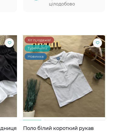
цілодобово
Хіт продажів!
Туреччина
Новинка
ідниця
Поло білий короткий рукав