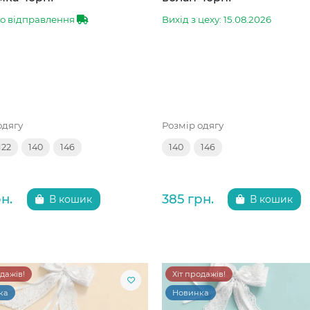
до відправлення
Вихід з цеху: 15.08.2026
одягу
Розмір одягу
122
140
146
140
146
н.
385 грн.
В кошик
В кошик
одажів!
Хіт продажів!
ка
Новинка