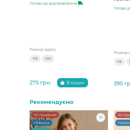
Готово до відправлення
Готово 
Розмір одягу
Розмір 
116
140
116
275 грн.
395 гр
В кошик
Рекомендуємо
Хіт продажів!
Хіт пр
Новинка
Новин