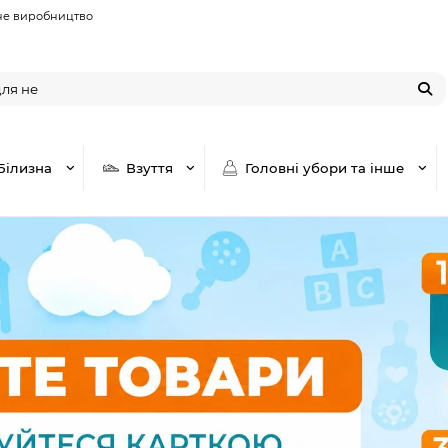
не виробництво
Білизна
Взуття
Головні убори та інше