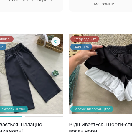
магазини
одажів!
Хіт продажів!
ка
Новинка
е виробництво
Власне виробництво
вається. Палаццо
Відшивається. Шорти-сп
мка чорні
волан чорні