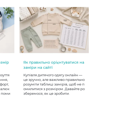
озмір
Як правильно орієнтуватися на
заміри на сайті
взуття
Купівля дитячого одягу онлайн —
ання,
це зручно, але важливо правильно
форт,
розуміти таблиці замірів, щоб не п
 малюк
омилитися з розміром. Давайте ро
е поми
зберемося, як це зробити.