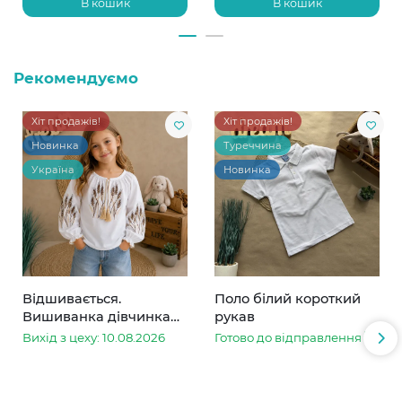
В кошик
В кошик
Рекомендуємо
Хіт продажів!
Хіт продажів!
Новинка
Туреччина
Україна
Новинка
Відшивається.
Поло білий короткий
Вишиванка дівчинка
рукав
колоски
Вихід з цеху: 10.08.2026
Готово до відправлення