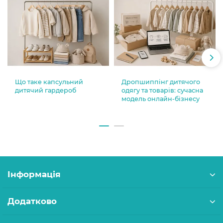
Що таке капсульний
Дропшиппінг дитячого
дитячий гардероб
одягу та товарів: сучасна
модель онлайн-бізнесу
Інформація
Додатково