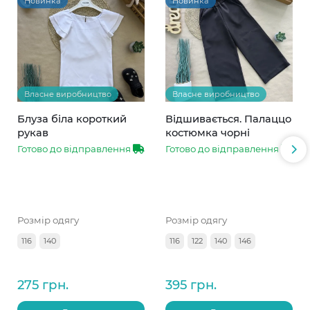
Новинка
Новинка
Власне виробництво
Власне виробництво
Блуза біла короткий
Відшивається. Палаццо
рукав
костюмка чорні
Готово до відправлення
Готово до відправлення
Розмір одягу
Розмір одягу
116
140
116
122
140
146
275 грн.
395 грн.