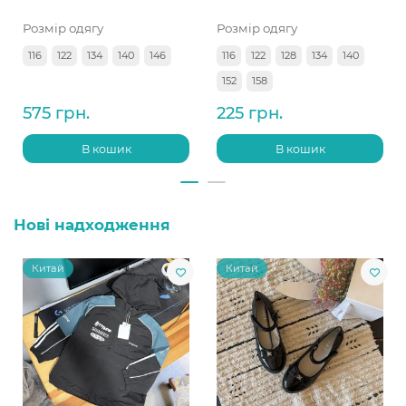
Розмір одягу
Розмір одягу
116
122
134
140
146
116
122
128
134
140
152
158
575 грн.
225 грн.
В кошик
В кошик
Нові надходження
Китай
Китай