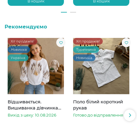
В кошик
В кошик
Рекомендуємо
Хіт продажів!
Хіт продажів!
Новинка
Туреччина
Україна
Новинка
Відшивається.
Поло білий короткий
Вишиванка дівчинка
рукав
колоски
Вихід з цеху: 10.08.2026
Готово до відправлення