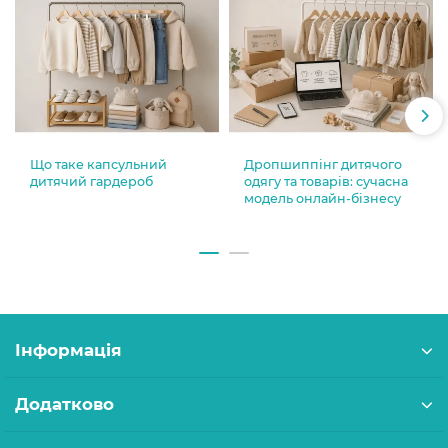
Що таке капсульний
Дропшиппінг дитячого
дитячий гардероб
одягу та товарів: сучасна
модель онлайн-бізнесу
Інформація
Додатково