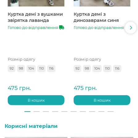
Куртка демі з вушками
Куртка демі з
звірятка лаванда
динозаврами синя
Готово до відправлення
Готово до відправлення
Розмір одягу
Розмір одягу
92
98
104
110
116
92
98
104
110
116
475 грн.
475 грн.
В кошик
В кошик
Корисні матеріали