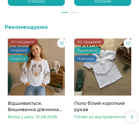
В кошик
В кошик
Рекомендуємо
Хіт продажів!
Хіт продажів!
Новинка
Туреччина
Україна
Новинка
Відшивається.
Поло білий короткий
Вишиванка дівчинка
рукав
колоски
Вихід з цеху: 10.08.2026
Готово до відправлення