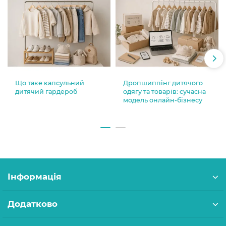
Що таке капсульний
Дропшиппінг дитячого
дитячий гардероб
одягу та товарів: сучасна
модель онлайн-бізнесу
Інформація
Додатково