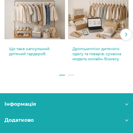
Що таке капсульний
Дропшиппінг дитячого
дитячий гардероб
одягу та товарів: сучасна
модель онлайн-бізнесу
Інформація
Додатково