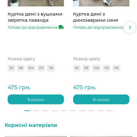
Куртка демі з вушками
Куртка демі з
звірятка лаванда
динозаврами синя
Готово до відправлення
Готово до відправлення
Розмір одягу
Розмір одягу
92
98
104
110
116
92
98
104
110
116
475 грн.
475 грн.
В кошик
В кошик
Корисні матеріали