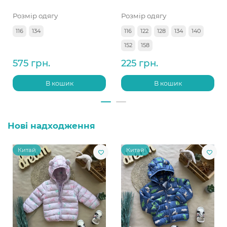
Розмір одягу
Розмір одягу
116
134
116
122
128
134
140
152
158
575 грн.
225 грн.
В кошик
В кошик
Нові надходження
Китай
Китай