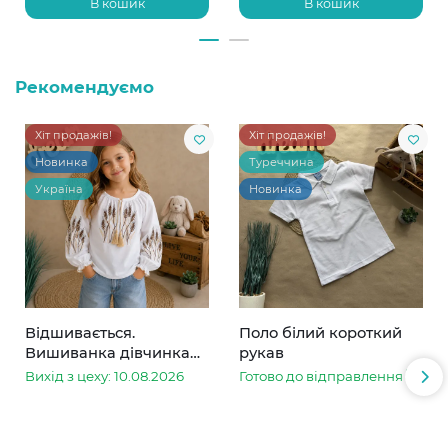
В кошик
В кошик
Рекомендуємо
Хіт продажів!
Хіт продажів!
Новинка
Туреччина
Україна
Новинка
Відшивається.
Поло білий короткий
Вишиванка дівчинка
рукав
колоски
Вихід з цеху: 10.08.2026
Готово до відправлення