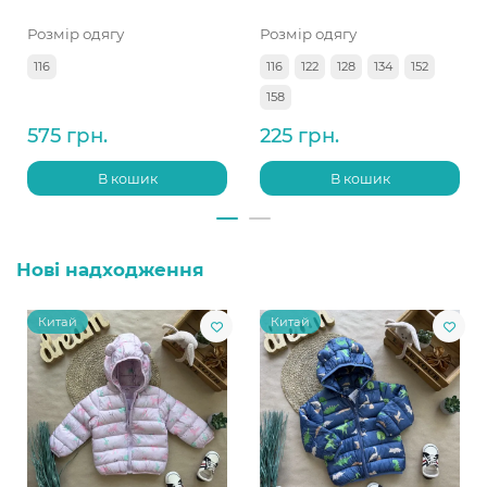
Розмір одягу
Розмір одягу
116
116
122
128
134
152
158
575 грн.
225 грн.
В кошик
В кошик
Нові надходження
Китай
Китай