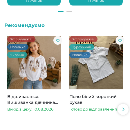
В кошик
В кошик
Рекомендуємо
Хіт продажів!
Хіт продажів!
Новинка
Туреччина
Україна
Новинка
Відшивається.
Поло білий короткий
Вишиванка дівчинка
рукав
колоски
Вихід з цеху: 10.08.2026
Готово до відправлення