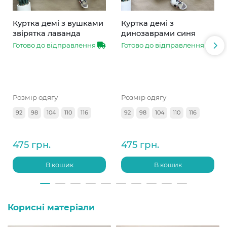
Куртка демі з вушками
Куртка демі з
звірятка лаванда
динозаврами синя
Готово до відправлення
Готово до відправлення
Розмір одягу
Розмір одягу
92
98
104
110
116
92
98
104
110
116
475 грн.
475 грн.
В кошик
В кошик
Корисні матеріали