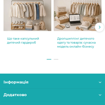
Що таке капсульний
Дропшиппінг дитячого
дитячий гардероб
одягу та товарів: сучасна
модель онлайн-бізнесу
Інформація
Додатково