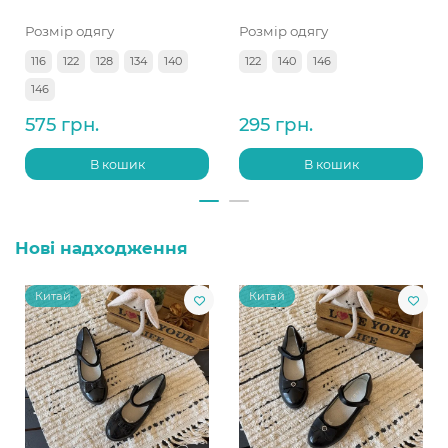
Розмір одягу
Розмір одягу
116
122
128
134
140
122
140
146
146
575 грн.
295 грн.
В кошик
В кошик
Нові надходження
Китай
Китай