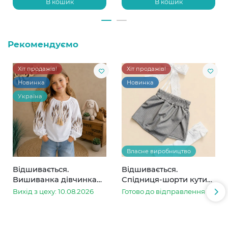
В кошик
В кошик
Рекомендуємо
Хіт продажів!
Хіт продажів!
Новинка
Новинка
Україна
Власне виробництво
Відшивається.
Відшивається.
Вишиванка дівчинка
Спідниця-шорти кутик
колоски
сіра в смужку
Вихід з цеху: 10.08.2026
Готово до відправлення