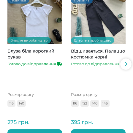
Новинка
Новинка
Власне виробництво
Власне виробництво
Блуза біла короткий
Відшивається. Палаццо
рукав
костюмка чорні
Готово до відправлення
Готово до відправлення
Розмір одягу
Розмір одягу
116
140
116
122
140
146
275 грн.
395 грн.