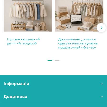
Що таке капсульний
Дропшиппінг дитячого
дитячий гардероб
одягу та товарів: сучасна
модель онлайн-бізнесу
Інформація
Додатково