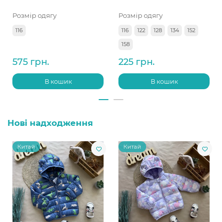
Розмір одягу
Розмір одягу
116
116
122
128
134
152
158
575 грн.
225 грн.
В кошик
В кошик
Нові надходження
Китай
Китай