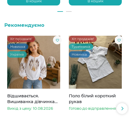
В кошик
В кошик
Рекомендуємо
Хіт продажів!
Хіт продажів!
Новинка
Туреччина
Україна
Новинка
Відшивається.
Поло білий короткий
Вишиванка дівчинка
рукав
колоски
Вихід з цеху: 10.08.2026
Готово до відправлення