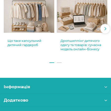
Що таке капсульний
Дропшиппінг дитячого
дитячий гардероб
одягу та товарів: сучасна
модель онлайн-бізнесу
Інформація
Додатково