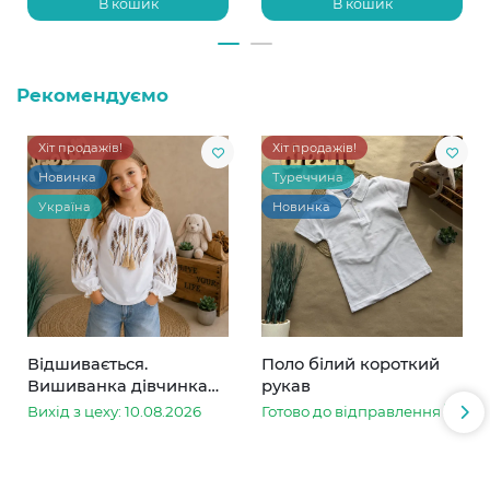
В кошик
В кошик
Рекомендуємо
Хіт продажів!
Хіт продажів!
Новинка
Туреччина
Україна
Новинка
Відшивається.
Поло білий короткий
Вишиванка дівчинка
рукав
колоски
Вихід з цеху: 10.08.2026
Готово до відправлення