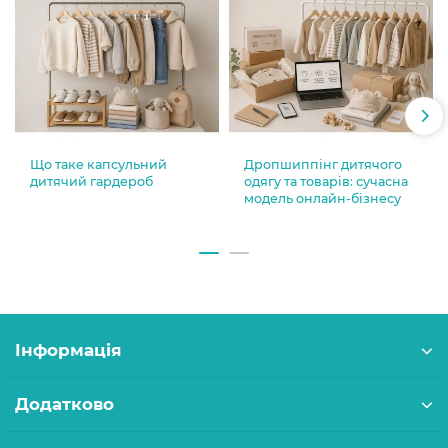
Що таке капсульний
Дропшиппінг дитячого
дитячий гардероб
одягу та товарів: сучасна
модель онлайн-бізнесу
Інформація
Додатково