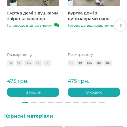
Куртка демі з вушками
Куртка демі з
звірятка лаванда
динозаврами синя
Готово до відправлення
Готово до відправлення
Розмір одягу
Розмір одягу
92
98
104
110
116
92
98
104
110
116
475 грн.
475 грн.
В кошик
В кошик
Корисні матеріали