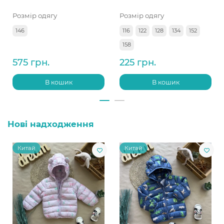
Розмір одягу
Розмір одягу
146
116
122
128
134
152
158
575 грн.
225 грн.
В кошик
В кошик
Нові надходження
Китай
Китай