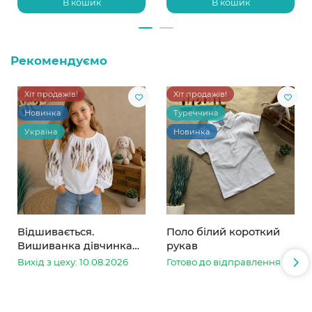
В кошик
В кошик
Рекомендуємо
Хіт продажів!
Хіт продажів!
Новинка
Туреччина
Україна
Новинка
Відшивається.
Поло білий короткий
Вишиванка дівчинка
рукав
колоски
Вихід з цеху: 10.08.2026
Готово до відправлення