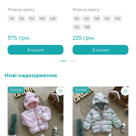
Розмір одягу
Розмір одягу
116
122
134
140
146
116
122
128
134
140
152
158
575 грн.
225 грн.
В кошик
В кошик
Нові надходження
Китай
Китай