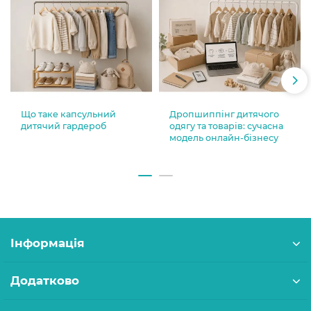
Що таке капсульний
Дропшиппінг дитячого
дитячий гардероб
одягу та товарів: сучасна
модель онлайн-бізнесу
Інформація
Додатково