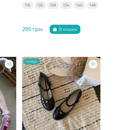
116
122
128
134
140
146
295 грн.
В кошик
Китай
Китай