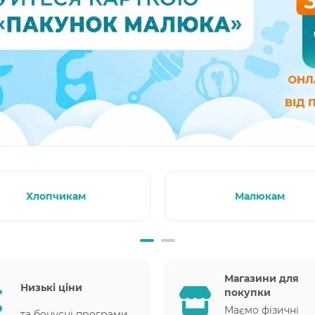
Хлопчикам
Малюкам
Магазини для
Низькі ціни
покупки
Маємо фізичні
та бонусні програми