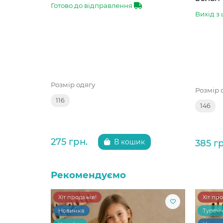
Готово до відправлення
Вихід з 
Розмір одягу
Розмір 
116
146
275 грн.
385 г
В кошик
Рекомендуємо
Хіт продажів!
Хіт пр
Новинка
Туреч