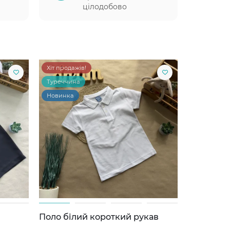
цілодобово
Хіт продажів!
Туреччина
Новинка
Поло білий короткий рукав