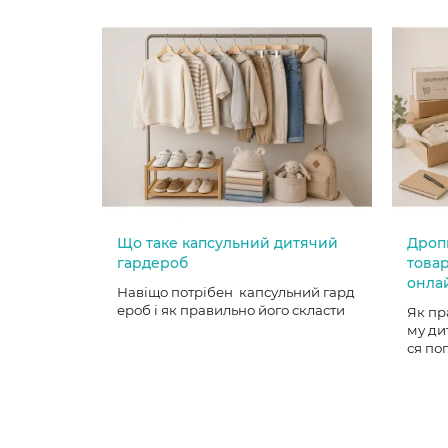
Що таке капсульний дитячий
Дроп
гардероб
товар
онла
Навіщо потрібен капсульний гард
ероб і як правильно його скласти
Як пр
му ди
ся по