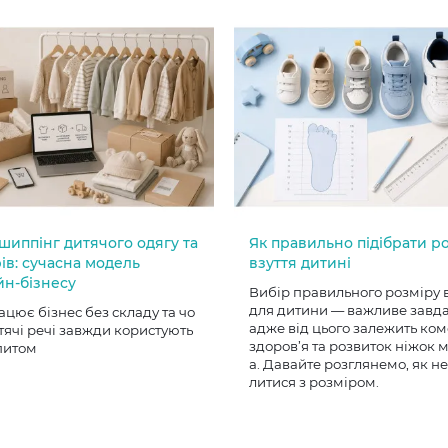
шиппінг дитячого одягу та
Як правильно підібрати р
ів: сучасна модель
взуття дитині
йн-бізнесу
Вибір правильного розміру 
для дитини — важливе завд
ацює бізнес без складу та чо
адже від цього залежить ком
тячі речі завжди користують
здоров’я та розвиток ніжок
питом
а. Давайте розглянемо, як н
литися з розміром.