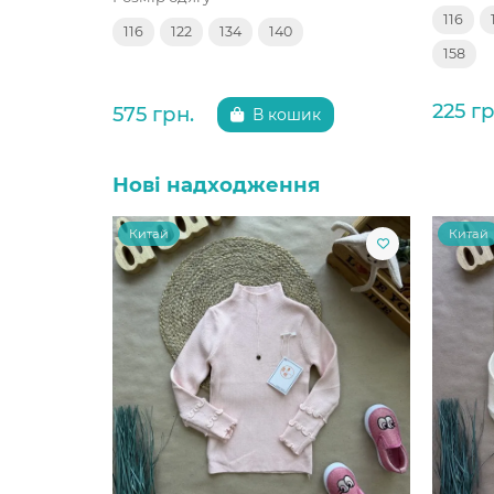
116
116
122
134
140
158
225 гр
575 грн.
В кошик
Нові надходження
Китай
Китай