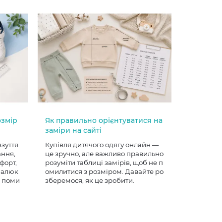
озмір
Як правильно орієнтуватися на
заміри на сайті
взуття
Купівля дитячого одягу онлайн —
ання,
це зручно, але важливо правильно
форт,
розуміти таблиці замірів, щоб не п
 малюк
омилитися з розміром. Давайте ро
е поми
зберемося, як це зробити.