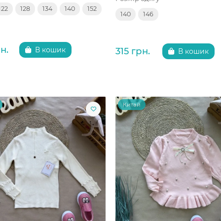
122
128
134
140
152
140
146
н.
315 грн.
В кошик
В кошик
Китай