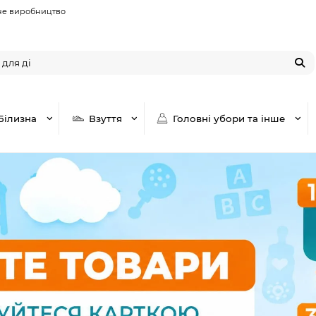
не виробництво
Білизна
Взуття
Головні убори та інше