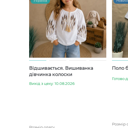
Україна
Новин
Відшивається. Вишиванка
Поло б
дівчинка колоски
Готово 
Вихід з цеху: 10.08.2026
Розмір 
Розмір одягу