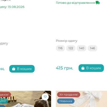
Готово до відправлення
цеху: 15.08.2026
Розмір одягу
одягу
116
122
140
146
415 грн.
рн.
В кошик
В кошик
одажів!
Хіт продажів!
чина
Новинка