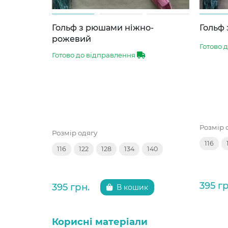
Гольф з рюшами ніжно-
Гольф
рожевий
Готово 
Готово до відправлення
Розмір 
Розмір одягу
116
116
122
128
134
140
395 гр
395 грн.
В кошик
Корисні матеріали