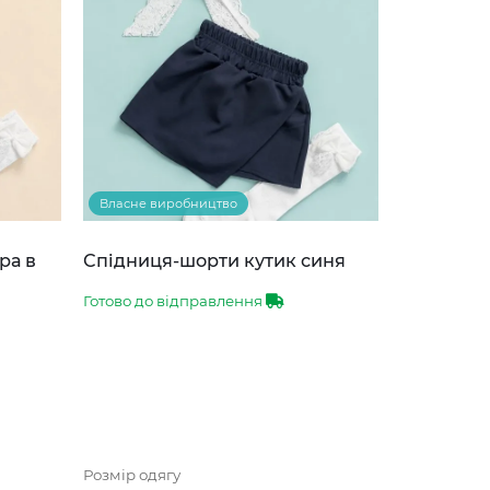
Власне виробництво
ра в
Спідниця-шорти кутик синя
Готово до відправлення
Розмір одягу