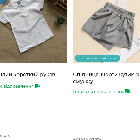
ка
Власне виробництво
ілий короткий рукав
Спідниця-шорти кутик сі
смужку
до відправлення
Готово до відправлення
одягу
Розмір одягу