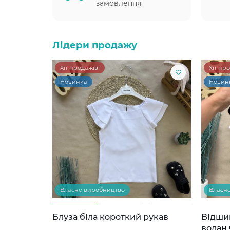
замовлення
Лідери продажу
Хіт продажів!
Хіт пр
Новинка
Новин
Власне виробництво
Власн
Блуза біла короткий рукав
Відши
волан 