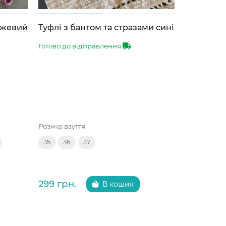
ожевий
Туфлі з бантом та стразами сині
Туфлі для
чорні
Готово до відправлення
Готово до 
Розмір взуття
Розмір взут
35
36
37
35
36
299 грн.
299 грн.
В кошик