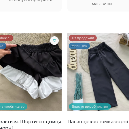
магазини
одажів!
Хіт продажів!
ка
Новинка
е виробництво
Власне виробництво
вається. Шорти-спідниця
Палаццо костюмка чорні
чорні