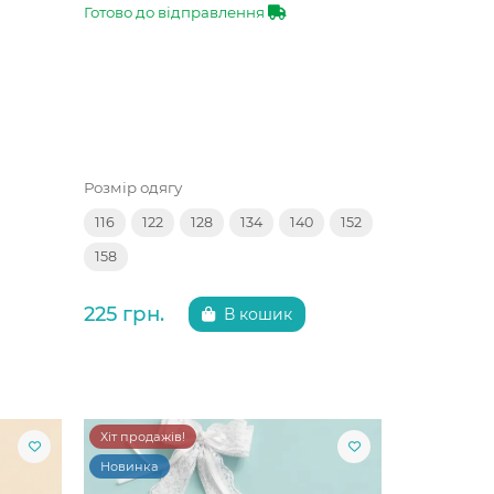
Готово до відправлення
Розмір одягу
116
122
128
134
140
152
158
225 грн.
В кошик
Хіт продажів!
Новинка