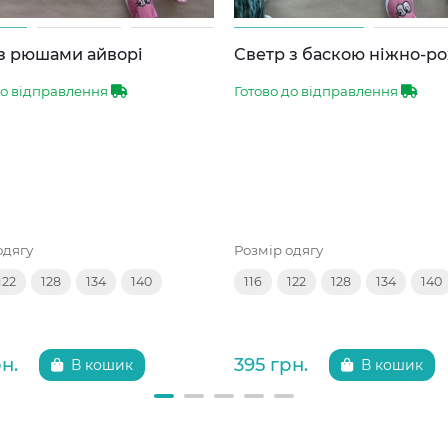
 з рюшами айворі
Светр з баскою ніжно-р
до відправлення
Готово до відправлення
одягу
Розмір одягу
122
128
134
140
116
122
128
134
140
н.
395 грн.
В кошик
В кошик