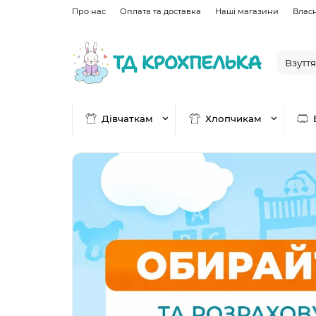
Про нас
Оплата та доставка
Наші магазини
Влас
Дівчаткам
Хлопчикам