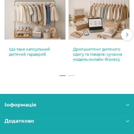
Що таке капсульний
Дропшиппінг дитячого
дитячий гардероб
одягу та товарів: сучасна
модель онлайн-бізнесу
Інформація
Додатково