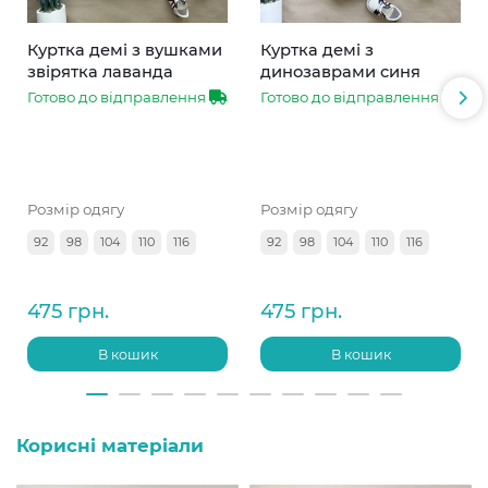
Куртка демі з вушками
Куртка демі з
звірятка лаванда
динозаврами синя
Готово до відправлення
Готово до відправлення
Розмір одягу
Розмір одягу
92
98
104
110
116
92
98
104
110
116
475 грн.
475 грн.
В кошик
В кошик
Корисні матеріали