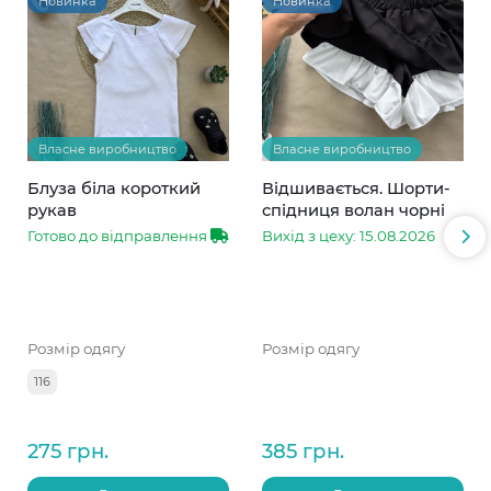
Новинка
Новинка
Власне виробництво
Власне виробництво
Блуза біла короткий
Відшивається. Шорти-
рукав
спідниця волан чорні
Готово до відправлення
Вихід з цеху: 15.08.2026
Розмір одягу
Розмір одягу
116
275 грн.
385 грн.