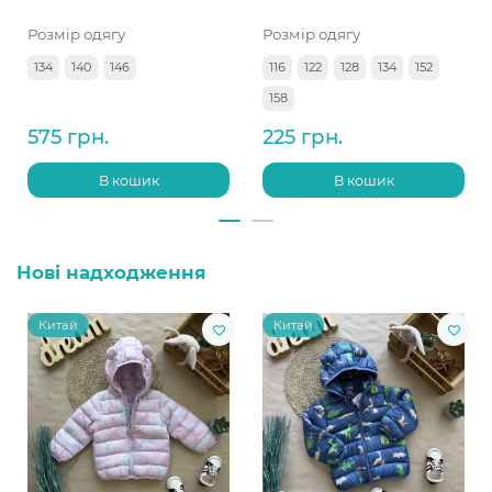
Розмір одягу
Розмір одягу
134
140
146
116
122
128
134
152
158
575 грн.
225 грн.
В кошик
В кошик
Нові надходження
Китай
Китай