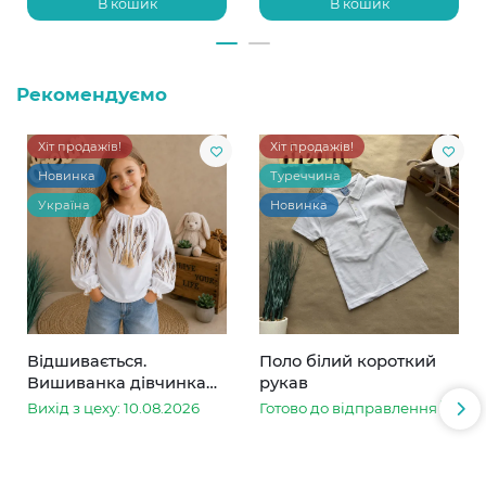
В кошик
В кошик
Рекомендуємо
Хіт продажів!
Хіт продажів!
Новинка
Туреччина
Україна
Новинка
Відшивається.
Поло білий короткий
Вишиванка дівчинка
рукав
колоски
Вихід з цеху: 10.08.2026
Готово до відправлення