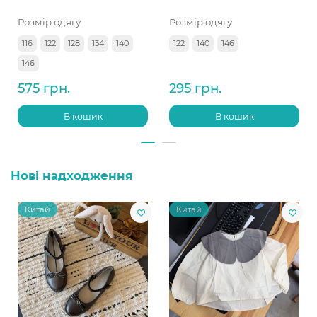
Розмір одягу
Розмір одягу
116
122
128
134
140
122
140
146
146
575 грн.
295 грн.
В кошик
В кошик
Нові надходження
Китай
Китай