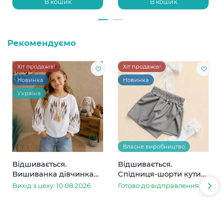
В кошик
В кошик
Рекомендуємо
Хіт продажів!
Хіт продажів!
Новинка
Новинка
Україна
Власне виробництво
Відшивається.
Відшивається.
Вишиванка дівчинка
Спідниця-шорти кутик
колоски
сіра в смужку
Вихід з цеху: 10.08.2026
Готово до відправлення