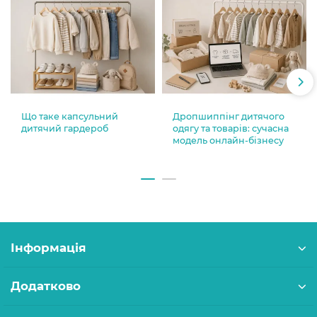
Що таке капсульний
Дропшиппінг дитячого
дитячий гардероб
одягу та товарів: сучасна
модель онлайн-бізнесу
Інформація
Додатково