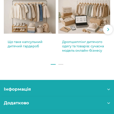
Що таке капсульний
Дропшиппінг дитячого
дитячий гардероб
одягу та товарів: сучасна
модель онлайн-бізнесу
Інформація
Додатково