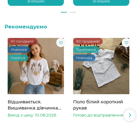
В кошик
В кошик
Рекомендуємо
Хіт продажів!
Хіт продажів!
Новинка
Туреччина
Україна
Новинка
Відшивається.
Поло білий короткий
Вишиванка дівчинка
рукав
колоски
Вихід з цеху: 10.08.2026
Готово до відправлення