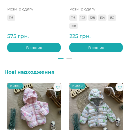
Розмір одягу
Розмір одягу
116
116
122
128
134
152
158
575 грн.
225 грн.
В кошик
В кошик
Нові надходження
Китай
Китай