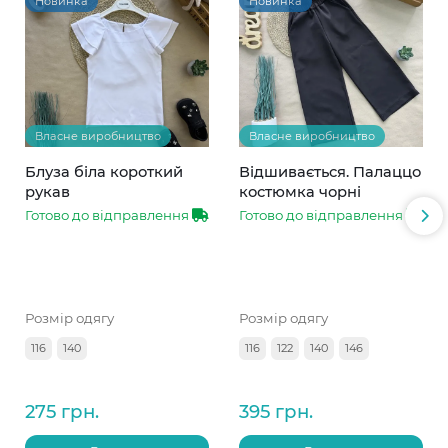
Новинка
Новинка
Власне виробництво
Власне виробництво
Блуза біла короткий
Відшивається. Палаццо
рукав
костюмка чорні
Готово до відправлення
Готово до відправлення
Розмір одягу
Розмір одягу
116
140
116
122
140
146
275 грн.
395 грн.