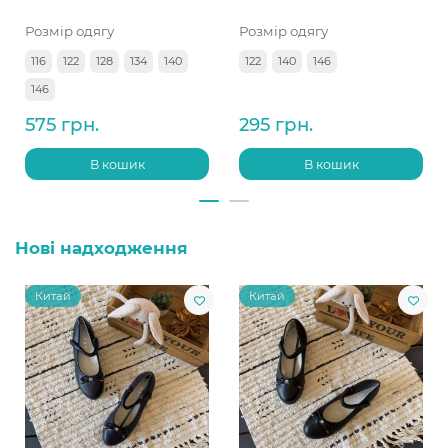
Розмір одягу
Розмір одягу
116
122
128
134
140
122
140
146
146
575 грн.
295 грн.
В кошик
В кошик
Нові надходження
Китай
Китай