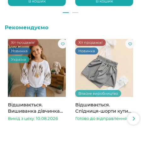
В кошик
В кошик
Рекомендуємо
Хіт продажів!
Хіт продажів!
Новинка
Новинка
Україна
Власне виробництво
Відшивається.
Відшивається.
Вишиванка дівчинка
Спідниця-шорти кутик
колоски
сіра в смужку
Вихід з цеху: 10.08.2026
Готово до відправлення