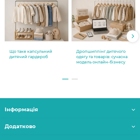
Що таке капсульний
Дропшиппінг дитячого
дитячий гардероб
одягу та товарів: сучасна
модель онлайн-бізнесу
Інформація
Додатково