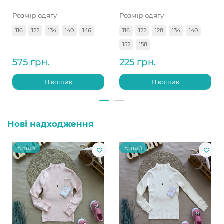
Розмір одягу
Розмір одягу
116
122
134
140
146
116
122
128
134
140
152
158
575 грн.
225 грн.
В кошик
В кошик
Нові надходження
Китай
Китай