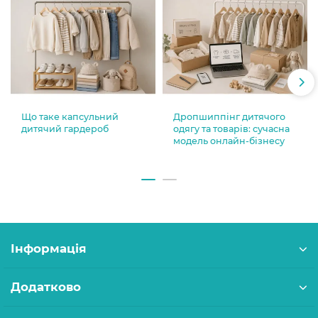
Що таке капсульний
Дропшиппінг дитячого
дитячий гардероб
одягу та товарів: сучасна
модель онлайн-бізнесу
Інформація
Додатково