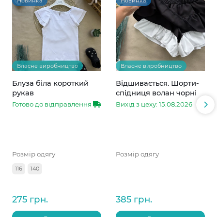
Новинка
Новинка
Власне виробництво
Власне виробництво
Блуза біла короткий
Відшивається. Шорти-
рукав
спідниця волан чорні
Готово до відправлення
Вихід з цеху: 15.08.2026
Розмір одягу
Розмір одягу
116
140
275 грн.
385 грн.