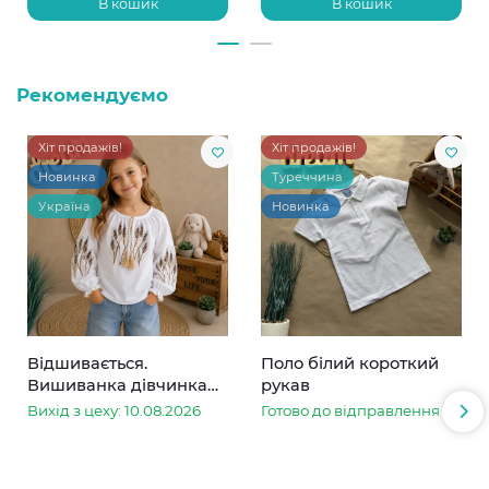
В кошик
В кошик
Рекомендуємо
Хіт продажів!
Хіт продажів!
Новинка
Туреччина
Україна
Новинка
Відшивається.
Поло білий короткий
Вишиванка дівчинка
рукав
колоски
Вихід з цеху: 10.08.2026
Готово до відправлення