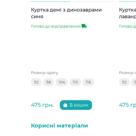
Куртка демі з динозаврами
Куртка
синя
лаван
Готово до відправлення
Готово 
Розмір одягу
Розмір 
92
98
104
110
116
92
475 грн.
475 г
В кошик
Корисні матеріали