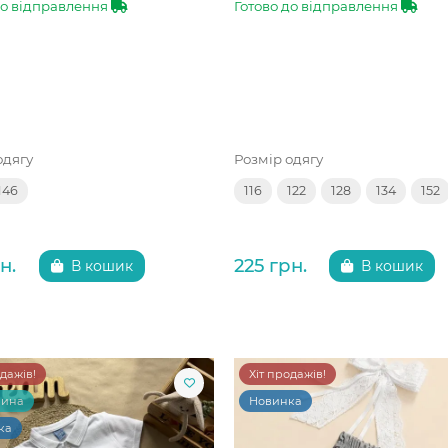
до відправлення
Готово до відправлення
одягу
Розмір одягу
146
116
122
128
134
152
н.
225 грн.
В кошик
В кошик
одажів!
Хіт продажів!
чина
Новинка
ка