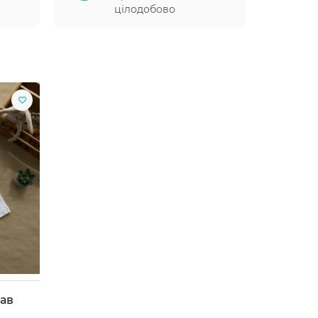
цілодобово
кав