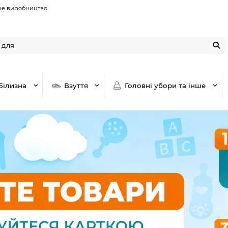
не виробництво
Білизна
Взуття
Головні убори та інше