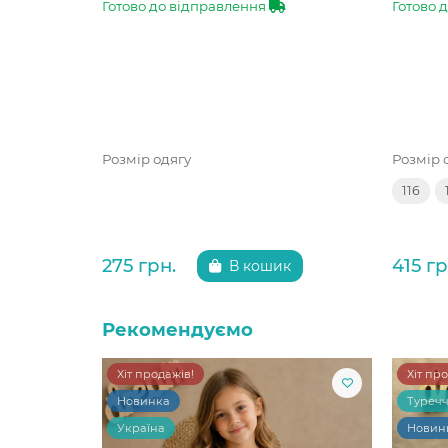
Готово до відправлення
Готово 
Розмір одягу
Розмір 
116
275 грн.
415 гр
В кошик
Рекомендуємо
Хіт продажів!
Хіт пр
Новинка
Туреч
Україна
Новин