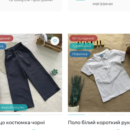
магазини
одажів!
Хіт продажів!
ка
Туреччина
Новинка
е виробництво
цо костюмка чорні
Поло білий короткий ру