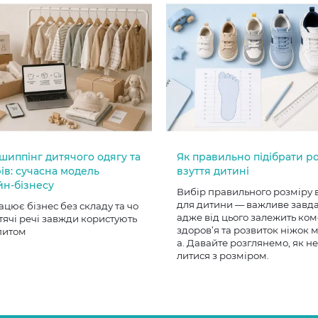
шиппінг дитячого одягу та
Як правильно підібрати р
ів: сучасна модель
взуття дитині
йн-бізнесу
Вибір правильного розміру 
для дитини — важливе завд
ацює бізнес без складу та чо
адже від цього залежить ком
тячі речі завжди користують
здоров’я та розвиток ніжок
питом
а. Давайте розглянемо, як н
литися з розміром.