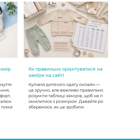
озмір
Як правильно орієнтуватися на
заміри на сайті
взуття
Купівля дитячого одягу онлайн —
ання,
це зручно, але важливо правильно
форт,
розуміти таблиці замірів, щоб не п
 малюк
омилитися з розміром. Давайте ро
е поми
зберемося, як це зробити.