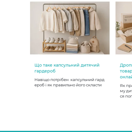
Що таке капсульний дитячий
Дроп
гардероб
товар
онла
Навіщо потрібен капсульний гард
ероб і як правильно його скласти
Як пр
му ди
ся по