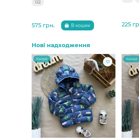
122
225 гр
575 грн.
В кошик
Нові надходження
Китай
Китай