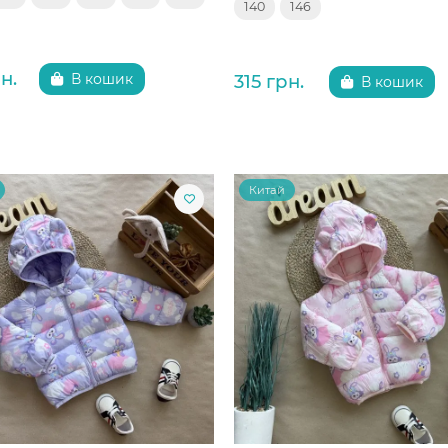
140
146
н.
315 грн.
В кошик
В кошик
Китай