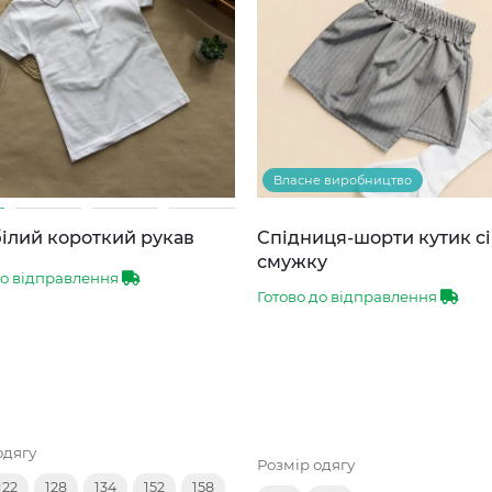
Власне виробництво
ілий короткий рукав
Спідниця-шорти кутик сі
смужку
до відправлення
Готово до відправлення
одягу
Розмір одягу
122
128
134
152
158