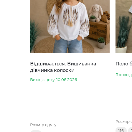
Відшивається. Вишиванка
Поло б
дівчинка колоски
Готово 
Вихід з цеху: 10.08.2026
Розмір 
Розмір одягу
116