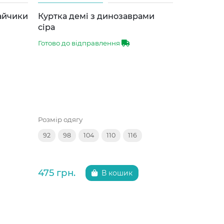
зайчики
Куртка демі з динозаврами
Куртка д
сіра
синя 86-1
Готово до відправлення
Готово до 
Розмір одягу
Розмір одяг
92
98
104
110
116
86
92
475 грн.
475 грн.
В кошик