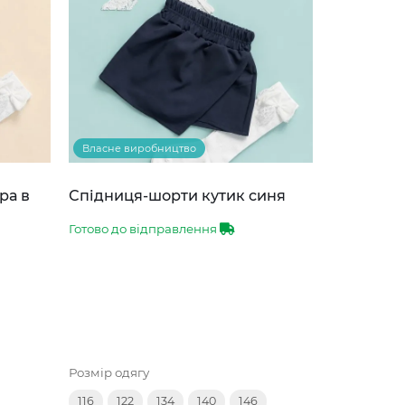
Власне виробництво
ра в
Спідниця-шорти кутик синя
Готово до відправлення
Розмір одягу
116
122
134
140
146