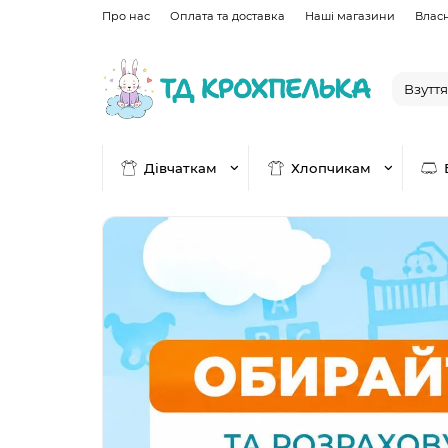
Про нас
Оплата та доставка
Наші магазини
Влас
Дівчаткам
Хлопчикам