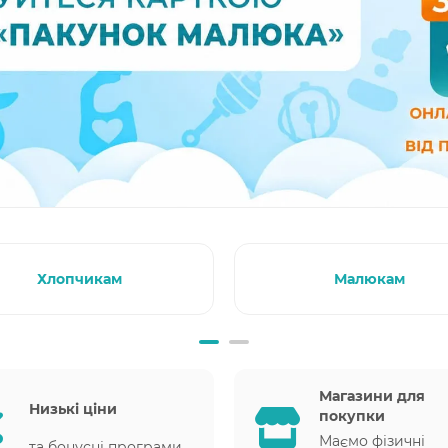
Хлопчикам
Малюкам
Магазини для
Низькі ціни
покупки
Маємо фізичні
та бонусні програми