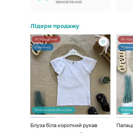
замовлення
Лідери продажу
Хіт продажів!
Хіт пр
Новинка
Новин
Власне виробництво
Власн
Блуза біла короткий рукав
Палац