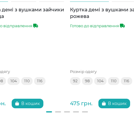
 демі з вушками зайчики
Куртка демі з вушками 
да
рожева
до відправлення
Готово до відправлення
одягу
Розмір одягу
98
104
110
116
92
98
104
110
116
рн.
475 грн.
В кошик
В кошик