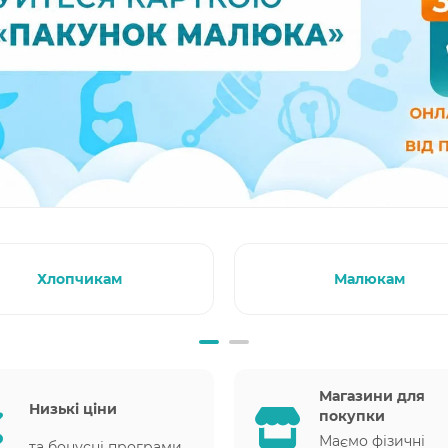
Хлопчикам
Малюкам
Магазини для
Низькі ціни
покупки
Маємо фізичні
та бонусні програми