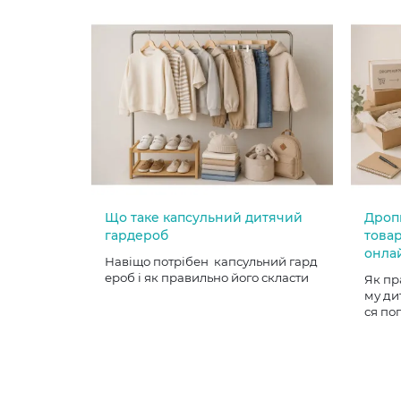
Що таке капсульний дитячий
Дроп
гардероб
товар
онла
Навіщо потрібен капсульний гард
ероб і як правильно його скласти
Як пр
му ди
ся по