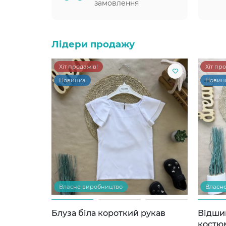
замовлення
Лідери продажу
Хіт продажів!
Хіт пр
Новинка
Новин
Власне виробництво
Власн
Блуза біла короткий рукав
Відши
костю