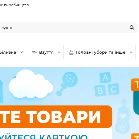
не виробництво
Білизна
Взуття
Головні убори та інше