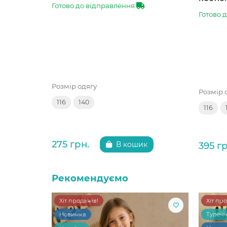
Готово до відправлення
Готово 
Розмір одягу
Розмір 
116
140
116
275 грн.
395 гр
В кошик
Рекомендуємо
Хіт продажів!
Хіт пр
Новинка
Туреч