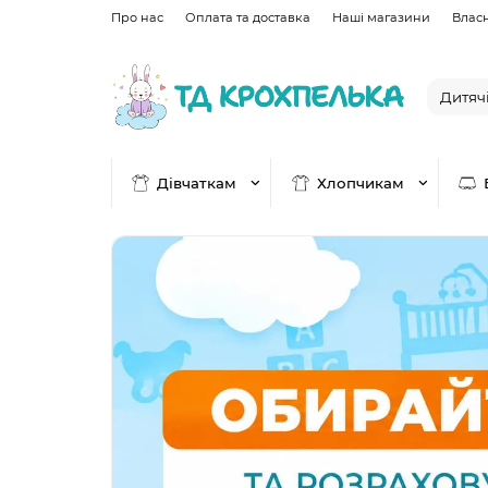
Про нас
Оплата та доставка
Наші магазини
Влас
Дівчаткам
Хлопчикам