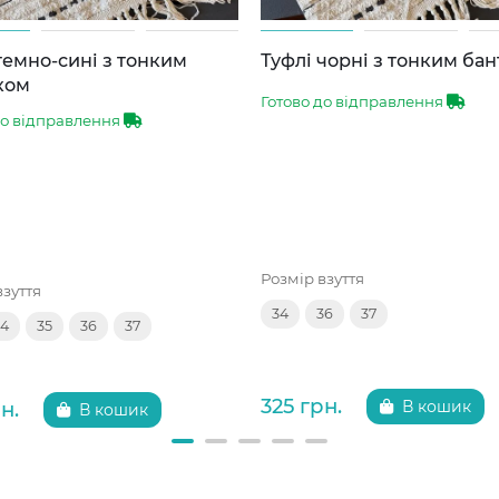
темно-сині з тонким
Туфлі чорні з тонким ба
ком
Готово до відправлення
до відправлення
Розмір взуття
взуття
34
36
37
34
35
36
37
325 грн.
н.
В кошик
В кошик