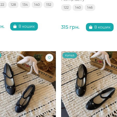
122
128
134
140
152
122
140
146
н.
315 грн.
В кошик
В кошик
Китай