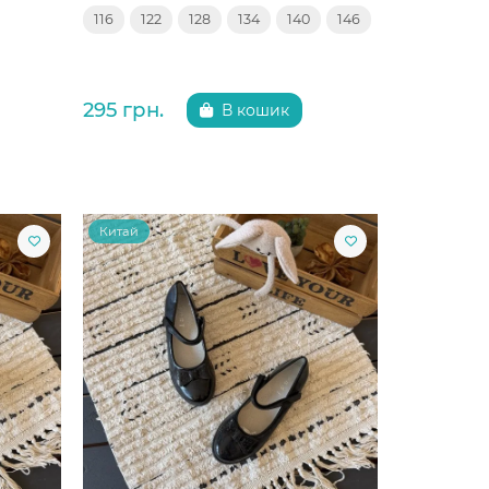
116
122
128
134
140
146
295 грн.
В кошик
Китай
Китай