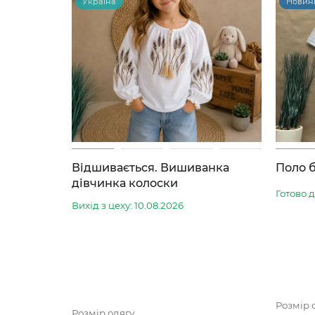
Україна
Новин
Відшивається. Вишиванка
Поло б
дівчинка колоски
Готово 
Вихід з цеху: 10.08.2026
Розмір 
Розмір одягу