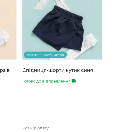
Власне виробництво
ра в
Спідниця-шорти кутик синя
Готово до відправлення
Розмір одягу