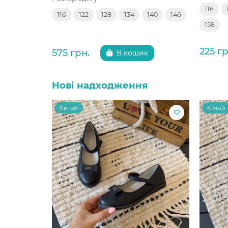
116
116
122
128
134
140
146
158
225 гр
575 грн.
В кошик
Нові надходження
Китай
Китай