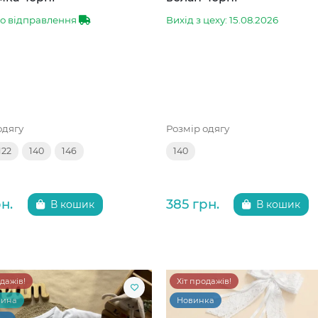
до відправлення
Вихід з цеху: 15.08.2026
одягу
Розмір одягу
122
140
146
140
н.
385 грн.
В кошик
В кошик
одажів!
Хіт продажів!
чина
Новинка