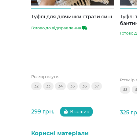
Туфлі для дівчинки стрази сині
Туфлі 
банти
Готово до відправлення
Готово 
Розмір взуття
Розмір 
32
33
34
35
36
37
33
299 грн.
325 гр
В кошик
Корисні матеріали