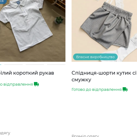
ка
Власне виробництво
ілий короткий рукав
Спідниця-шорти кутик сі
смужку
до відправлення
Готово до відправлення
одягу
Розмір одягу