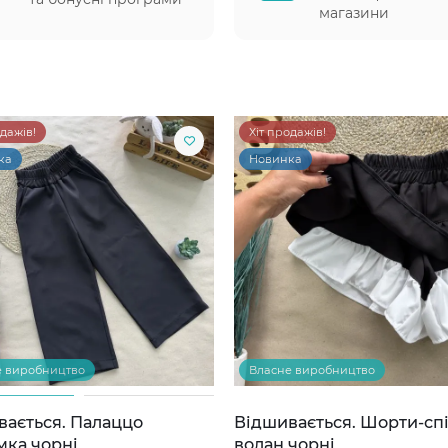
магазини
одажів!
Хіт продажів!
ка
Новинка
е виробництво
Власне виробництво
вається. Палаццо
Відшивається. Шорти-сп
мка чорні
волан чорні