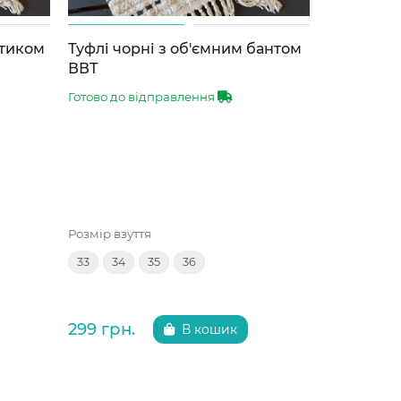
нтиком
Туфлі чорні з об'ємним бантом
Туфлі чор
ВВТ
брошкою
Готово до відправлення
Готово до 
Розмір взуття
Розмір взут
33
34
35
36
32
35
299 грн.
325 грн.
В кошик