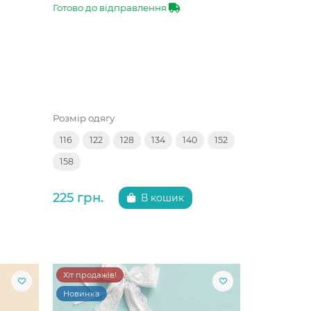
Готово до відправлення
Розмір одягу
116
122
128
134
140
152
158
225 грн.
В кошик
Хіт продажів!
Новинка