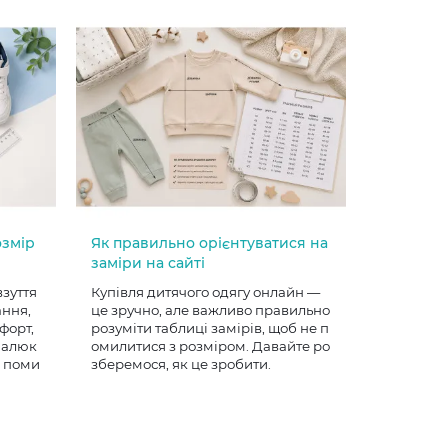
озмір
Як правильно орієнтуватися на
заміри на сайті
взуття
Купівля дитячого одягу онлайн —
ання,
це зручно, але важливо правильно
форт,
розуміти таблиці замірів, щоб не п
 малюк
омилитися з розміром. Давайте ро
е поми
зберемося, як це зробити.