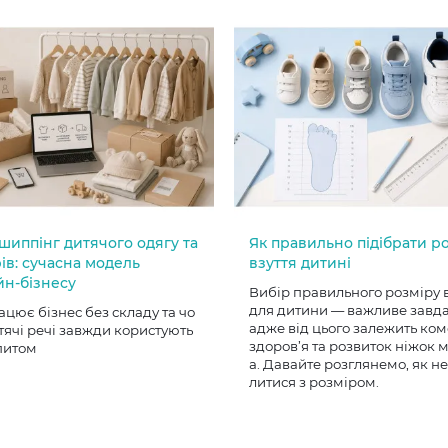
шиппінг дитячого одягу та
Як правильно підібрати р
ів: сучасна модель
взуття дитині
йн-бізнесу
Вибір правильного розміру 
для дитини — важливе завд
ацює бізнес без складу та чо
адже від цього залежить ком
тячі речі завжди користують
здоров’я та розвиток ніжок
питом
а. Давайте розглянемо, як н
литися з розміром.