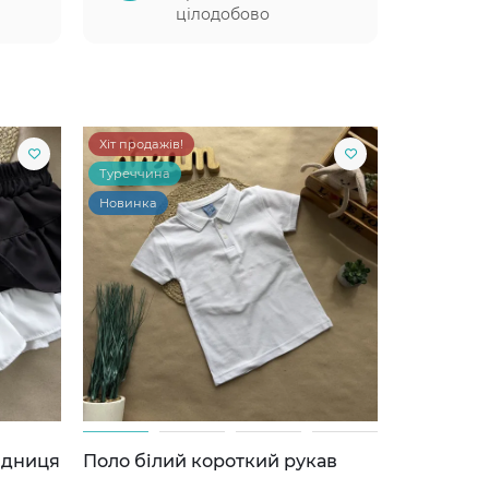
цілодобово
Хіт продажів!
Туреччина
Новинка
ідниця
Поло білий короткий рукав