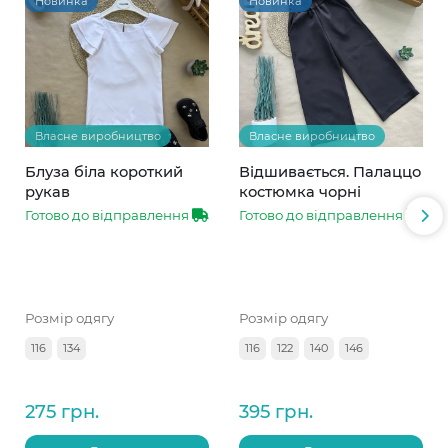
Новинка
Новинка
Власне виробництво
Власне виробництво
Блуза біла короткий
Відшивається. Палаццо
рукав
костюмка чорні
Готово до відправлення
Готово до відправлення
Розмір одягу
Розмір одягу
116
134
116
122
140
146
275 грн.
395 грн.