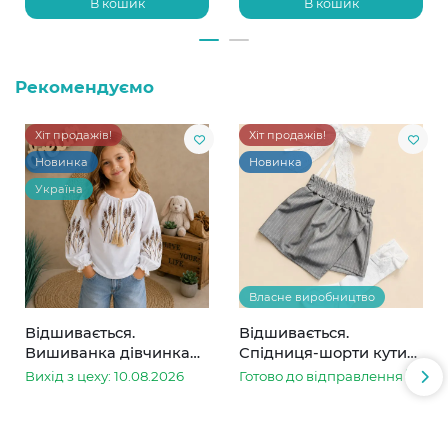
В кошик
В кошик
Рекомендуємо
Хіт продажів!
Хіт продажів!
Новинка
Новинка
Україна
Власне виробництво
Відшивається.
Відшивається.
Вишиванка дівчинка
Спідниця-шорти кутик
колоски
сіра в смужку
Вихід з цеху: 10.08.2026
Готово до відправлення