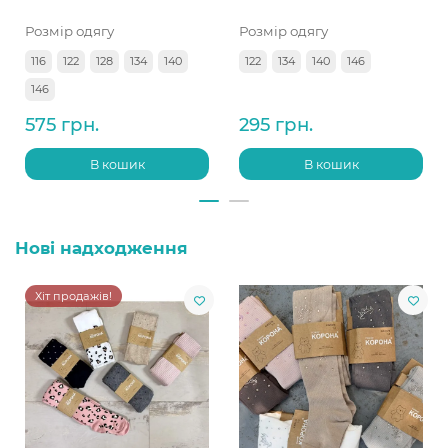
Розмір одягу
Розмір одягу
116
122
128
134
140
122
134
140
146
146
575 грн.
295 грн.
В кошик
В кошик
Нові надходження
Хіт продажів!