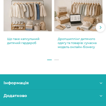
Що таке капсульний
Дропшиппінг дитячого
дитячий гардероб
одягу та товарів: сучасна
модель онлайн-бізнесу
Інформація
Додатково