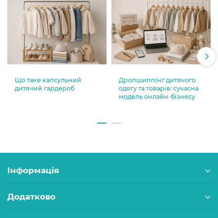
Що таке капсульний
Дропшиппінг дитячого
дитячий гардероб
одягу та товарів: сучасна
модель онлайн-бізнесу
Інформація
Додатково