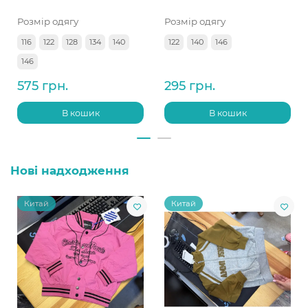
Розмір одягу
Розмір одягу
116
122
128
134
140
122
140
146
146
575 грн.
295 грн.
В кошик
В кошик
Нові надходження
Китай
Китай