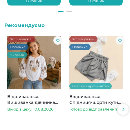
В кошик
В кошик
Рекомендуємо
Хіт продажів!
Хіт продажів!
Новинка
Новинка
Україна
Власне виробництво
Відшивається.
Відшивається.
Вишиванка дівчинка
Спідниця-шорти кутик
колоски
сіра в смужку
Вихід з цеху: 10.08.2026
Готово до відправлення