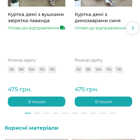
Куртка демі з вушками
Куртка демі з
звірятка лаванда
динозаврами синя
Готово до відправлення
Готово до відправлення
Розмір одягу
Розмір одягу
92
98
104
110
116
92
98
104
110
116
475 грн.
475 грн.
В кошик
В кошик
Корисні матеріали