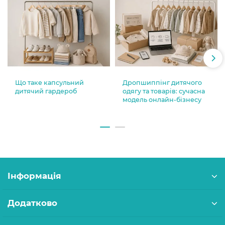
Що таке капсульний
Дропшиппінг дитячого
дитячий гардероб
одягу та товарів: сучасна
модель онлайн-бізнесу
Інформація
Додатково