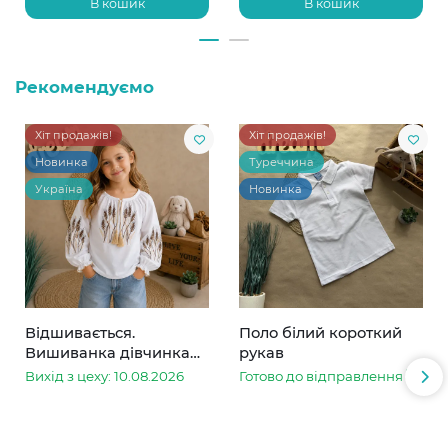
В кошик
В кошик
Рекомендуємо
Хіт продажів!
Хіт продажів!
Новинка
Туреччина
Україна
Новинка
Відшивається.
Поло білий короткий
Вишиванка дівчинка
рукав
колоски
Вихід з цеху: 10.08.2026
Готово до відправлення