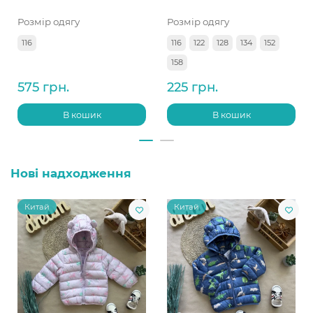
Розмір одягу
Розмір одягу
116
116
122
128
134
152
158
575 грн.
225 грн.
В кошик
В кошик
Нові надходження
Китай
Китай