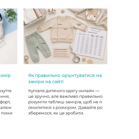
озмір
Як правильно орієнтуватися на
заміри на сайті
взуття
Купівля дитячого одягу онлайн —
ання,
це зручно, але важливо правильно
форт,
розуміти таблиці замірів, щоб не п
 малюк
омилитися з розміром. Давайте ро
е поми
зберемося, як це зробити.