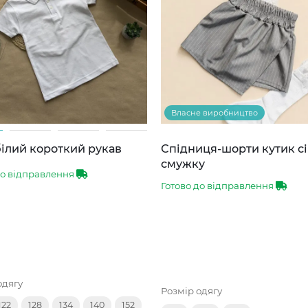
Власне виробництво
ілий короткий рукав
Спідниця-шорти кутик сі
смужку
до відправлення
Готово до відправлення
одягу
Розмір одягу
122
128
134
140
152