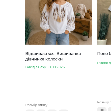
Відшивається. Вишиванка
Поло б
дівчинка колоски
Готово 
Вихід з цеху: 10.08.2026
Розмір 
Розмір одягу
116