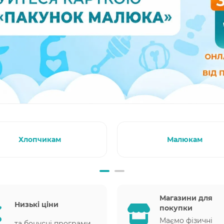
Хлопчикам
Малюкам
Магазини для
Низькі ціни
покупки
Маємо фізичні
та бонусні програми