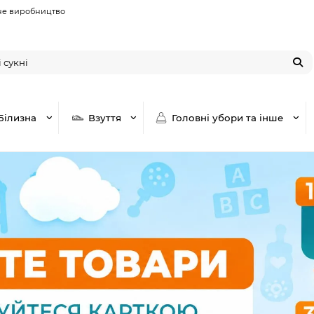
не виробництво
Білизна
Взуття
Головні убори та інше