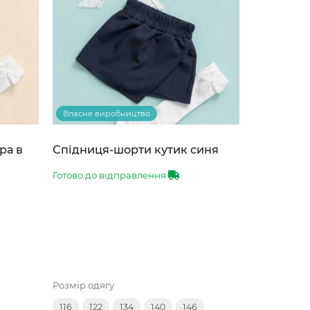
Власне виробництво
ра в
Спідниця-шорти кутик синя
Готово до відправлення
Розмір одягу
116
122
134
140
146