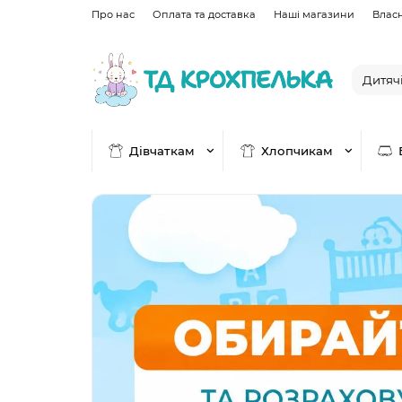
Про нас
Оплата та доставка
Наші магазини
Влас
Дівчаткам
Хлопчикам