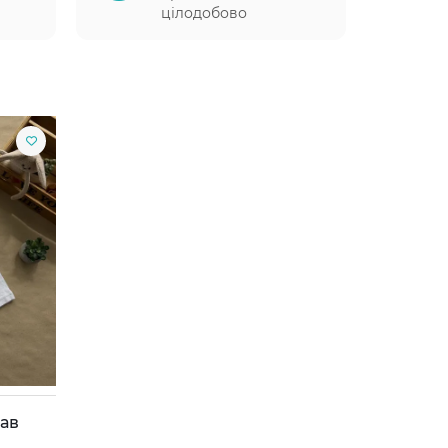
цілодобово
кав