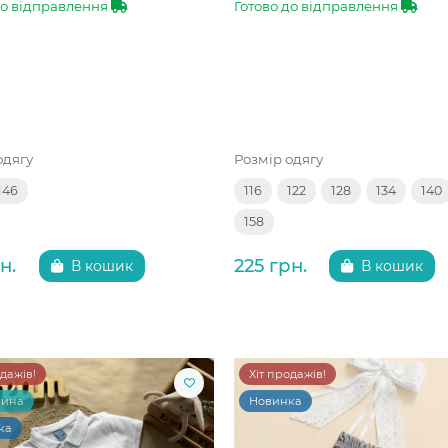
до відправлення
Готово до відправлення
одягу
Розмір одягу
146
116
122
128
134
140
158
н.
225 грн.
В кошик
В кошик
одажів!
Хіт продажів!
чина
Новинка
ка