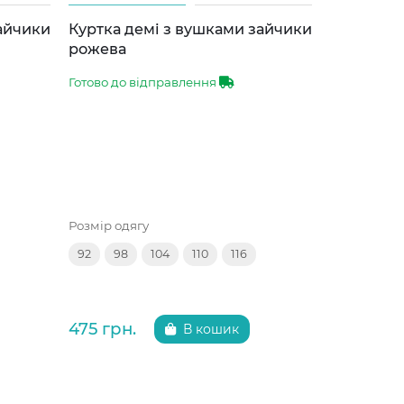
зайчики
Куртка демі з вушками зайчики
Куртка д
рожева
сіра
Готово до відправлення
Готово до 
Розмір одягу
Розмір одяг
92
98
104
110
116
92
98
475 грн.
475 грн.
В кошик