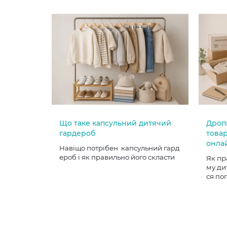
Що таке капсульний дитячий
Дроп
гардероб
товар
онла
Навіщо потрібен капсульний гард
ероб і як правильно його скласти
Як пр
му ди
ся по