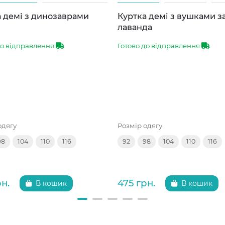
 демі з динозаврами
Куртка демі з вушками 
лаванда
до відправлення
Готово до відправлення
одягу
Розмір одягу
98
104
110
116
92
98
104
110
116
рн.
475 грн.
В кошик
В кошик