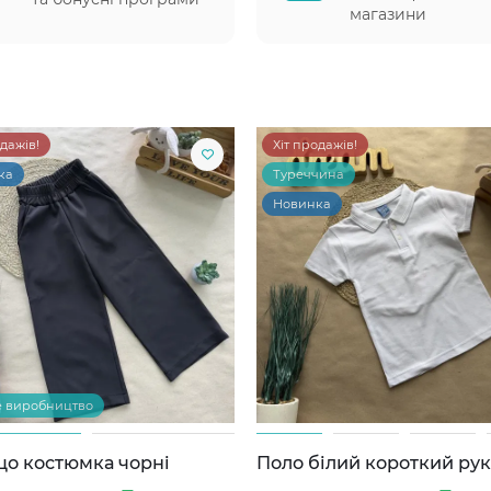
магазини
одажів!
Хіт продажів!
ка
Туреччина
Новинка
е виробництво
цо костюмка чорні
Поло білий короткий ру