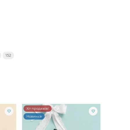
152
Хіт продажів!
Новинка