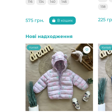
116
134
140
146
158
225 гр
575 грн.
В кошик
Нові надходження
Китай
Китай