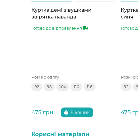
Куртка демі з вушками
Куртка
звірятка лаванда
синя
Готово до відправлення
Готово 
Розмір одягу
Розмір 
92
98
104
110
116
92
475 грн.
475 г
В кошик
Корисні матеріали