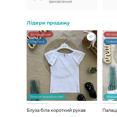
замовлення
Лідери продажу
Хіт продажів!
Хіт пр
Новинка
Новин
Власне виробництво
Власн
Блуза біла короткий рукав
Палац