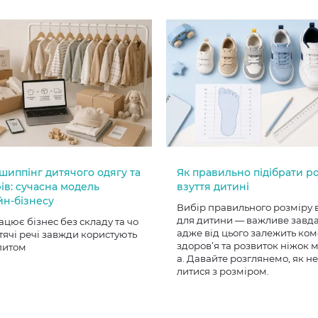
шиппінг дитячого одягу та
Як правильно підібрати р
ів: сучасна модель
взуття дитині
йн-бізнесу
Вибір правильного розміру 
для дитини — важливе завд
ацює бізнес без складу та чо
адже від цього залежить ком
тячі речі завжди користують
здоров’я та розвиток ніжок
питом
а. Давайте розглянемо, як н
литися з розміром.