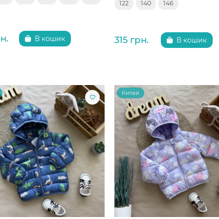
122
140
146
н.
315 грн.
В кошик
В кошик
Китай