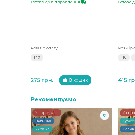
Готово до відправлення
Готово 
Розмір одягу
Розмір 
140
116
275 грн.
415 гр
В кошик
Рекомендуємо
Хіт продажів!
Хіт пр
Новинка
Туреч
Україна
Новин