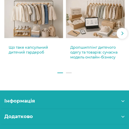
Що таке капсульний
Дропшиппінг дитячого
дитячий гардероб
одягу та товарів: сучасна
модель онлайн-бізнесу
Інформація
Додатково