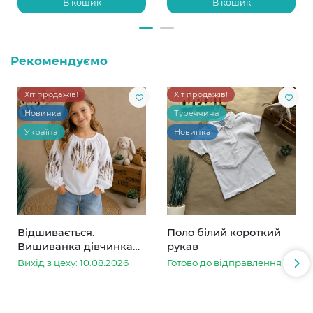
В кошик
В кошик
Рекомендуємо
Хіт продажів!
Хіт продажів!
Новинка
Туреччина
Україна
Новинка
Відшивається.
Поло білий короткий
Вишиванка дівчинка
рукав
колоски
Вихід з цеху: 10.08.2026
Готово до відправлення