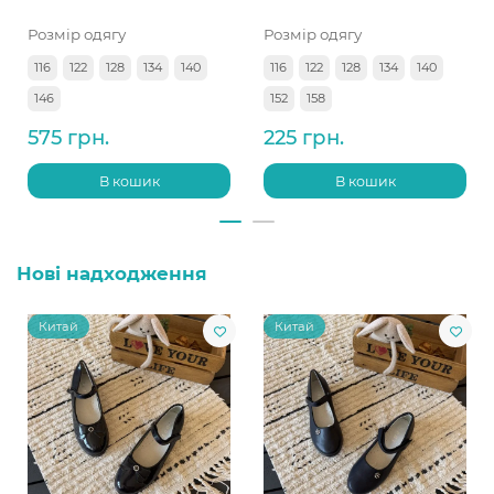
Розмір одягу
Розмір одягу
116
122
128
134
140
116
122
128
134
140
146
152
158
575 грн.
225 грн.
В кошик
В кошик
Нові надходження
Китай
Китай