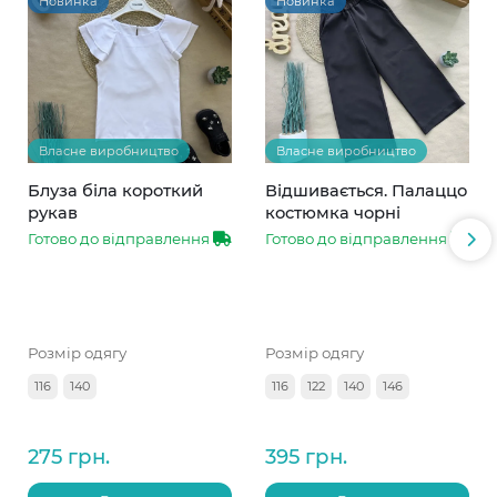
Новинка
Новинка
Власне виробництво
Власне виробництво
Блуза біла короткий
Відшивається. Палаццо
рукав
костюмка чорні
Готово до відправлення
Готово до відправлення
Розмір одягу
Розмір одягу
116
140
116
122
140
146
275 грн.
395 грн.