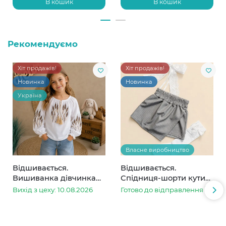
В кошик
В кошик
Рекомендуємо
Хіт продажів!
Хіт продажів!
Новинка
Новинка
Україна
Власне виробництво
Відшивається.
Відшивається.
Вишиванка дівчинка
Спідниця-шорти кутик
колоски
сіра в смужку
Вихід з цеху: 10.08.2026
Готово до відправлення