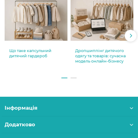
Що таке капсульний
Дропшиппінг дитячого
дитячий гардероб
одягу та товарів: сучасна
модель онлайн-бізнесу
Інформація
Додатково