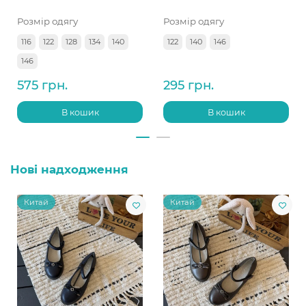
Розмір одягу
Розмір одягу
116
122
128
134
140
122
140
146
146
575 грн.
295 грн.
В кошик
В кошик
Нові надходження
Китай
Китай