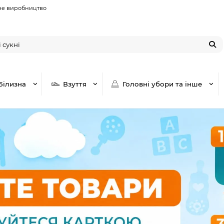
не виробництво
Білизна
Взуття
Головні убори та інше