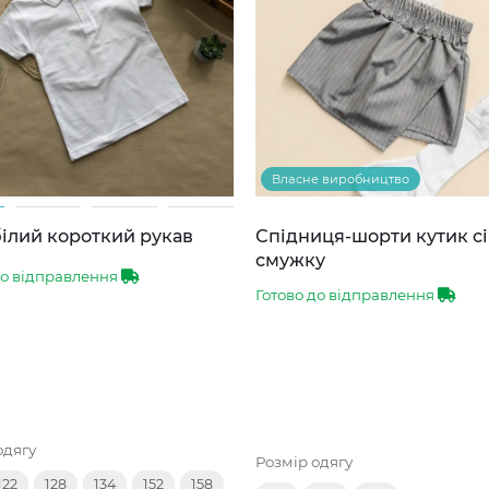
Власне виробництво
ілий короткий рукав
Спідниця-шорти кутик сі
смужку
до відправлення
Готово до відправлення
одягу
Розмір одягу
122
128
134
152
158