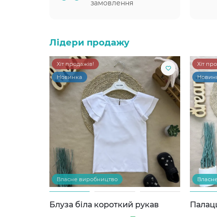
замовлення
Лідери продажу
Хіт продажів!
Хіт пр
Новинка
Новин
Власне виробництво
Власн
Блуза біла короткий рукав
Палац