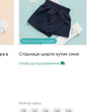
Власне виробництво
ра в
Спідниця-шорти кутик синя
Готово до відправлення
Розмір одягу
116
122
134
140
146