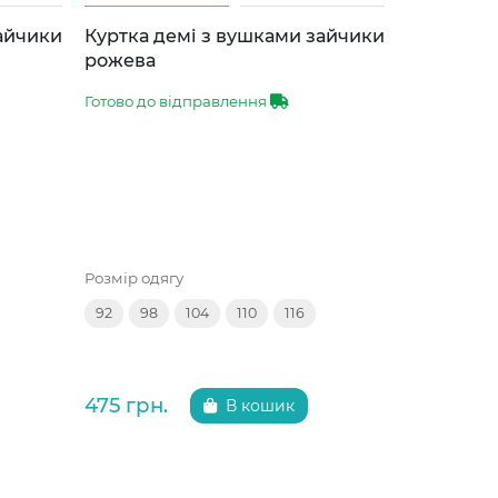
зайчики
Куртка демі з вушками зайчики
Куртка д
рожева
сіра
Готово до відправлення
Готово до 
Розмір одягу
Розмір одяг
92
98
104
110
116
92
98
475 грн.
475 грн.
В кошик