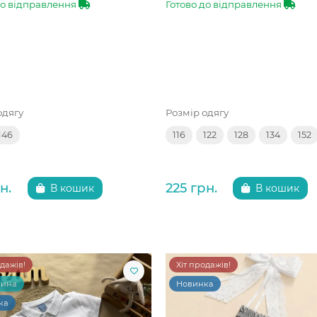
до відправлення
Готово до відправлення
одягу
Розмір одягу
146
116
122
128
134
152
н.
225 грн.
В кошик
В кошик
одажів!
Хіт продажів!
чина
Новинка
ка