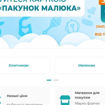
Хлопчикам
Малюкам
Магазини для
Низькі ціни
покупки
Маємо фізичні
та бонусні програми