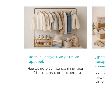
Що таке капсульний дитячий
Дроп
гардероб
товар
онла
Навіщо потрібен капсульний гард
ероб і як правильно його скласти
Як пр
му ди
ся по