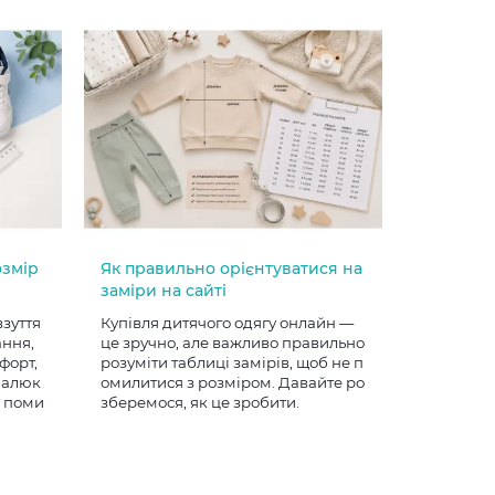
озмір
Як правильно орієнтуватися на
заміри на сайті
взуття
Купівля дитячого одягу онлайн —
ання,
це зручно, але важливо правильно
форт,
розуміти таблиці замірів, щоб не п
 малюк
омилитися з розміром. Давайте ро
е поми
зберемося, як це зробити.