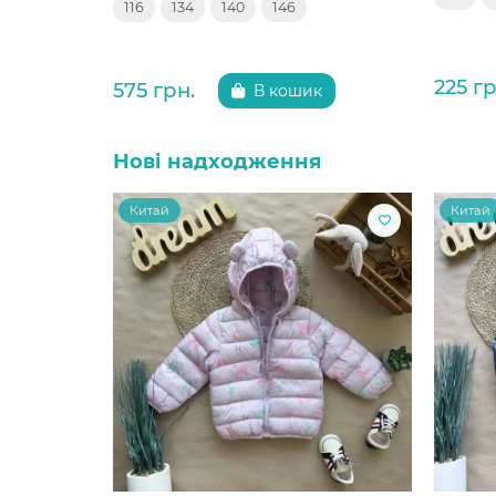
116
134
140
146
225 гр
575 грн.
В кошик
Нові надходження
Китай
Китай