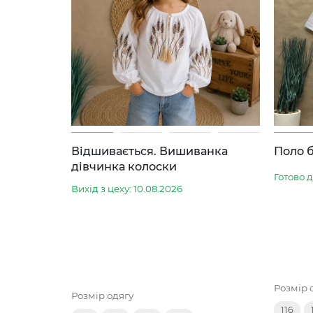
Відшивається. Вишиванка
Поло б
дівчинка колоски
Готово 
Вихід з цеху: 10.08.2026
Розмір 
Розмір одягу
116