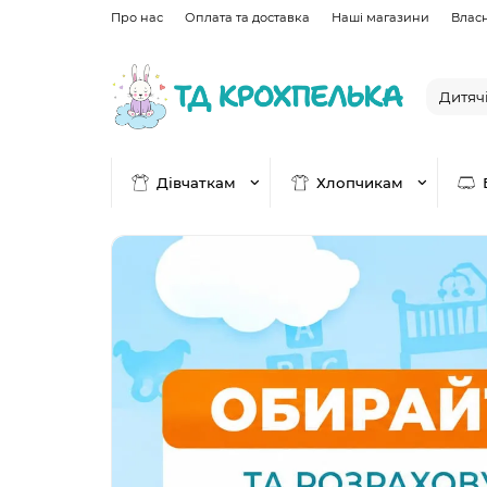
Про нас
Оплата та доставка
Наші магазини
Влас
Дівчаткам
Хлопчикам