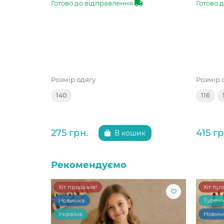
Готово до відправлення
Готово 
Розмір одягу
Розмір 
140
116
275 грн.
415 гр
В кошик
Рекомендуємо
Хіт продажів!
Хіт пр
Новинка
Туреч
Україна
Новин