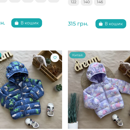
122
140
146
н.
315 грн.
В кошик
В кошик
Китай