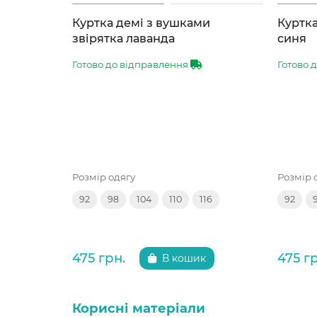
Куртка демі з вушками
Куртка
звірятка лаванда
синя
Готово до відправлення
Готово 
Розмір одягу
Розмір 
92
98
104
110
116
92
475 грн.
475 г
В кошик
Корисні матеріали