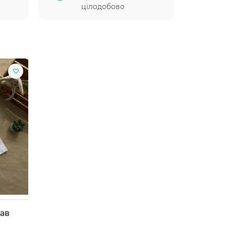
цілодобово
кав