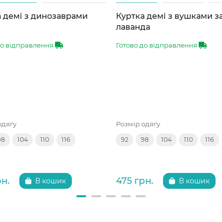
 демі з динозаврами
Куртка демі з вушками 
лаванда
до відправлення
Готово до відправлення
одягу
Розмір одягу
98
104
110
116
92
98
104
110
116
рн.
475 грн.
В кошик
В кошик