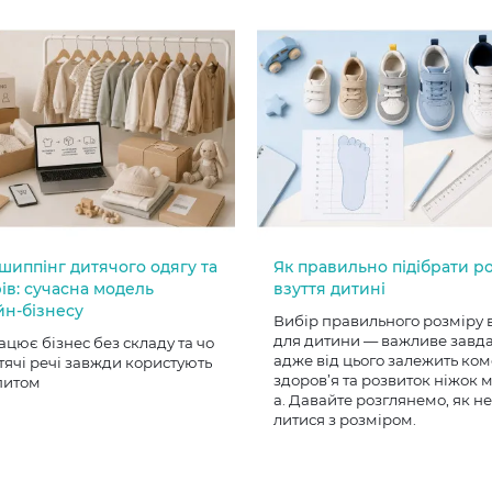
шиппінг дитячого одягу та
Як правильно підібрати р
ів: сучасна модель
взуття дитині
йн-бізнесу
Вибір правильного розміру 
для дитини — важливе завд
ацює бізнес без складу та чо
адже від цього залежить ком
тячі речі завжди користують
здоров’я та розвиток ніжок
питом
а. Давайте розглянемо, як н
литися з розміром.