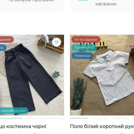
магазини
одажів!
Хіт продажів!
ка
Туреччина
Новинка
е виробництво
цо костюмка чорні
Поло білий короткий ру